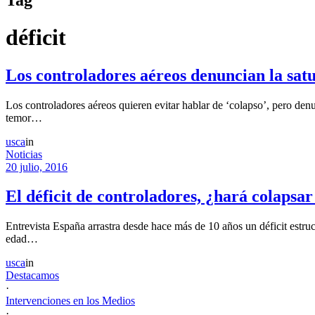
déficit
Los controladores aéreos denuncian la satu
Los controladores aéreos quieren evitar hablar de ‘colapso’, pero den
temor…
usca
in
Noticias
20 julio, 2016
El déficit de controladores, ¿hará colapsar
Entrevista España arrastra desde hace más de 10 años un déficit estr
edad…
usca
in
Destacamos
·
Intervenciones en los Medios
·