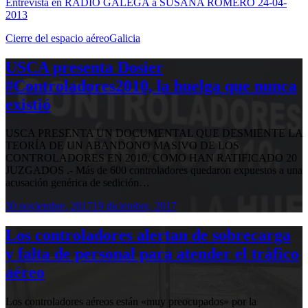
Entrevista en RADIO GALEGA a SUSANA ROMERO 24-04-
2013
Cierre del espacio aéreo
Galicia
USCA presenta Dosier
#Controladores2010, la huelga que nunca
existió
USCA PRESENTA UN DOCUMENTAL QUE DESMIENTE LA
TEORÍA DE UN ABANDONO MASIVO DE LOS
CONTROLADORES EN 2010, COMO HAN RATIFICADO 20
JUZGADOS .- Más de 600 controladores quedaron expuestos a una
acusación genérica de sedición…
30 noviembre, 2017
19 diciembre, 2017
Los controladores alertan de sobrecarga
y falta de personal para atender el tráfico
aéreo
Los controladores aéreos están «muy preocupados» por la