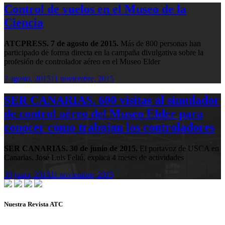
Control de vuelos en el Museo de la
Ciencia
ATCPRESS. 7 de agosto de 2015.
Más de 800 personas han
participado de forma directa en la campaña divulgativa sobre la
profesión de controlador aéreo en el Museo Elder
7 agosto, 2015
11 noviembre, 2015
SER CANARIAS. 600 visitas al simulador
de control aéreo del Museo Elder para
conocer cómo trabajan los controladores
SER CANARIAS. 30 de junio de 2015.
El portavoz de USCA en
Canarias, José Luis Feliú, explica 4 meses de actividades
30 junio, 2015
11 noviembre, 2015
Nuestra Revista ATC