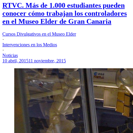
RTVC. Más de 1.000 estudiantes pueden
conocer cómo trabajan los controladores
en el Museo Elder de Gran Canaria
Cursos Divulgativos en el Museo Elder
·
Intervenciones en los Medios
·
Noticias
10 abril, 2015
11 noviembre, 2015