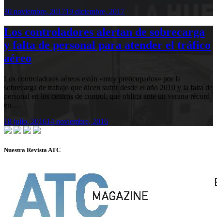
30 noviembre, 2017
19 diciembre, 2017
Los controladores alertan de sobrecarga
y falta de personal para atender el tráfico
aéreo
Los controladores aéreos están «muy preocupados» por la
sobrecarga de trabajo que dicen sufrir desde el año 2010 y la falta de
personal en los centros de control, que obliga ante un verano récord
en…
18 julio, 2016
14 noviembre, 2016
Nuestra Revista ATC