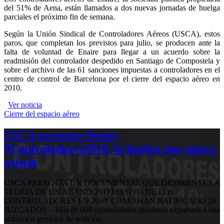
del 51% de Aena, están llamados a dos nuevas jornadas de huelga
parciales el próximo fin de semana.
Según la Unión Sindical de Controladores Aéreos (USCA), estos
paros, que completan los previstos para julio, se producen ante la
falta de voluntad de Enaire para llegar a un acuerdo sobre la
readmisión del controlador despedido en Santiago de Compostela y
sobre el archivo de las 61 sanciones impuestas a controladores en el
centro de control de Barcelona por el cierre del espacio aéreo en
2010.
Ver noticia
Cierre del espacio aéreo
USCA presenta Dosier
#Controladores2010, la huelga que nunca
existió
USCA PRESENTA UN DOCUMENTAL QUE DESMIENTE LA
TEORÍA DE UN ABANDONO MASIVO DE LOS
CONTROLADORES EN 2010, COMO HAN RATIFICADO 20
JUZGADOS .- Más de 600 controladores quedaron expuestos a una
acusación genérica de sedición…