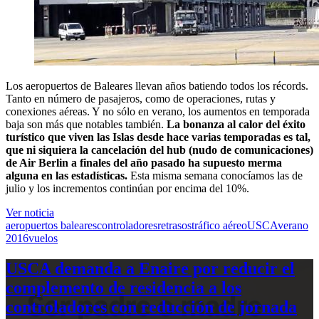
Los aeropuertos de Baleares llevan años batiendo todos los récords.
Tanto en número de pasajeros, como de operaciones, rutas y
conexiones aéreas. Y no sólo en verano, los aumentos en temporada
baja son más que notables también.
La bonanza al calor del éxito
turístico que viven las Islas desde hace varias temporadas es tal,
que ni siquiera la cancelación del hub (nudo de comunicaciones)
de Air Berlin a finales del año pasado ha supuesto merma
alguna en las estadísticas.
Esta misma semana conocíamos las de
julio y los incrementos continúan por encima del 10%.
Ver noticia
aeropuertos baleares
controladores
retrasos
tráfico aéreo
USCA
verano
2016
vuelos
USCA demanda a Enaire por reducir el
complemento de residencia a los
controladores con reducción de jornada