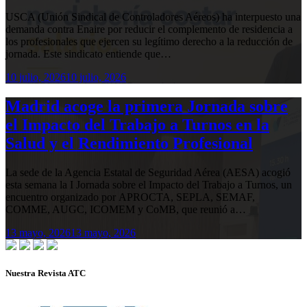
USCA (Unión Sindical de Controladores Aéreos) ha interpuesto una
demanda contra Enaire por reducir el complemento de residencia a
los profesionales que ejercen su legítimo derecho a la reducción de
jornada. Este sindicato entiende que…
10 julio, 2026
10 julio, 2026
Madrid acoge la primera Jornada sobre
el Impacto del Trabajo a Turnos en la
Salud y el Rendimiento Profesional
La sede de la Agencia Estatal de Seguridad Aérea (AESA) acogió
esta semana la I Jornada sobre el Impacto del Trabajo a Turnos, un
encuentro organizado por APROCTA, SEPLA, SEMAF,
COMME, AUGC, ICOMEM y CoMB, que reunió a…
13 mayo, 2026
13 mayo, 2026
Nuestra Revista ATC