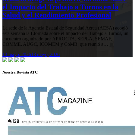
el Impacto del Trabajo a Turnos en la
Salud y el Rendimiento Profesional
La sede de la Agencia Estatal de Seguridad Aérea (AESA) acogió
esta semana la I Jornada sobre el Impacto del Trabajo a Turnos, un
encuentro organizado por APROCTA, SEPLA, SEMAF,
COMME, AUGC, ICOMEM y CoMB, que reunió a…
13 mayo, 2026
13 mayo, 2026
Nuestra Revista ATC