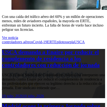
Con una caída del tráfico aéreo del 60% y un millón de operaciones
menos, miles de aviadores españoles, la mayoría en ERTE,
enfrentan un futuro incierto. La falta de horas de vuelo hace incluso
peligrar sus licencias.
Ver noticia
controladores aéreos
Covid-19
ERTE
pilotos
sepla
USCA
USCA demanda a Enaire por reducir el
complemento de residencia a los
controladores con reducción de jornada
USCA (Unión Sindical de Controladores Aéreos) ha interpuesto una
demanda contra Enaire por reducir el complemento de residencia a
los profesionales que ejercen su legítimo derecho a la reducción de
jornada. Este sindicato entiende que…
10 julio, 2026
10 julio, 2026
Madrid acoge la primera Jornada sobre