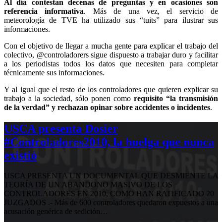
Al día contestan decenas de preguntas y en ocasiones son
referencia informativa
. Más de una vez, el servicio de
meteorología de TVE ha utilizado sus “tuits” para ilustrar sus
informaciones.
Con el objetivo de llegar a mucha gente para explicar el trabajo del
colectivo, @controladorers sigue dispuesto a trabajar duro y facilitar
a los periodistas todos los datos que necesiten para completar
técnicamente sus informaciones.
Y al igual que el resto de los controladores que quieren explicar su
trabajo a la sociedad, sólo ponen como
requisito “la transmisión
de la verdad” y rechazan opinar sobre accidentes o incidentes
.
USCA presenta Dosier
#Controladores2010, la huelga que nunca
existió
USCA PRESENTA UN DOCUMENTAL QUE DESMIENTE LA
TEORÍA DE UN ABANDONO MASIVO DE LOS
CONTROLADORES EN 2010, COMO HAN RATIFICADO 20
JUZGADOS .- Más de 600 controladores quedaron expuestos a una
acusación genérica de sedición…