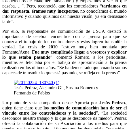
los derechos de cualquier trabajador ) y empezamos a ver lo que
pasaba…..”. Pero, reconoció, que los controladores “
tardamos en
dar respuesta, éramos muy inexpertos
, no conocíamos el mundo
informativo y cuando quisimos dar nuestra visión, ya era demasiado
tarde”.
Por ello, la responsable de comunicación de USCA destacó la
importancia de celebrar encuentros con la prensa para que se
conozca el trabajo de los controladores y estos logren transmitir la
verdad. La crisis de
2010
“estuvo muy bien montada por
Fomento/Aena.
Fue muy complicado llegar a vosotros y explicar
lo que estaba pasando
”, comentó Romero, a los periodistas,
mientras se felicitaba por el trabajo de aproximación a la prensa
realizado en los últimos años. “Se ha demostrado que cuando somos
capaces de transmitir lo que está pasando, se refleja en la prensa”.
Jesús Pedraz, Alejandra Gil, Susana Romero y
Fernando de Pablos
Un punto de vista compartido desde Aprocta por
Jesús Pedraz
,
quien tiene claro que
los medios de comunicación han de ser el
vínculo entre los controladores y la sociedad
”. “La sociedad
desconoce nuestro trabajo y lo que se desconoce da miedo”. Pedraz
ofreció la colaboración de su Asociación a los medios para que
puedan realizar su trabajo, al tiempo que les demandaba “veracidad,