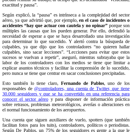
exactitud y pausa”.
Según explicó, la “pausa” es intrínseca a la complejidad del sector
aéreo, ya que advirtió que, por ejemplo,
en el caso de incidentes o
accidentes “hay que actuar con cautela y no opinar”
porque son
múltiples las causas que los pueden generar. Por ello, defendió la
necesidad de esperar a que se haya desarrollado una investigación
para determinar lo que sucedido. Y alertó contra la búsqueda de
culpables, ya que dijo que los controladores “no quieren hallar
culpables, sino sacar lecciones”. “Lecciones para evitar que estos
sucesos se vuelvan a repetir”, aseguró, mientras subrayaba que la
labor de los controladores con los medios se tiene que limitar a
explicar asuntos técnicos y facilitar la comprensión de lo sucedido,
pero nunca se tiene que centrar en sacar conclusiones precipitadas.
Esto también lo tiene claro,
Fernando de Pablos
, uno de los
responsables de
@controladores, una cuenta de Twitter, que tiene
30.000 seguidores y que se ha convertido en una referencia para
conocer el sector aéreo
y para disponer de información práctica
sobre retrasos, problemas meteorológicos, averías o alteraciones en
el normal funcionamiento de los aeropuertos.
Una cuenta que siguen auxiliares de vuelo, spotters (que también
facilitan fotos para los tuits), controladores, políticos o periodistas.
Según De Pablos, un 75% de los seguidores es gente a la que le