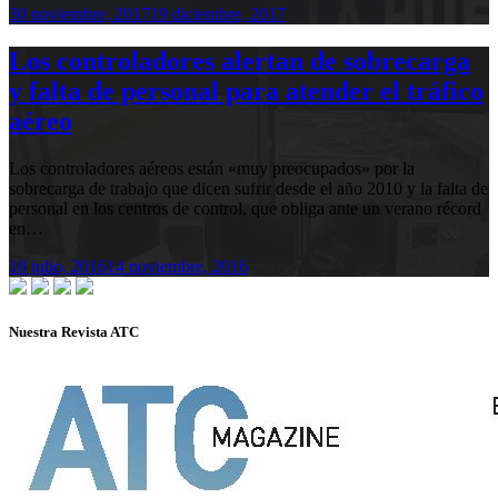
30 noviembre, 2017
19 diciembre, 2017
Los controladores alertan de sobrecarga
y falta de personal para atender el tráfico
aéreo
Los controladores aéreos están «muy preocupados» por la
sobrecarga de trabajo que dicen sufrir desde el año 2010 y la falta de
personal en los centros de control, que obliga ante un verano récord
en…
18 julio, 2016
14 noviembre, 2016
Nuestra Revista ATC