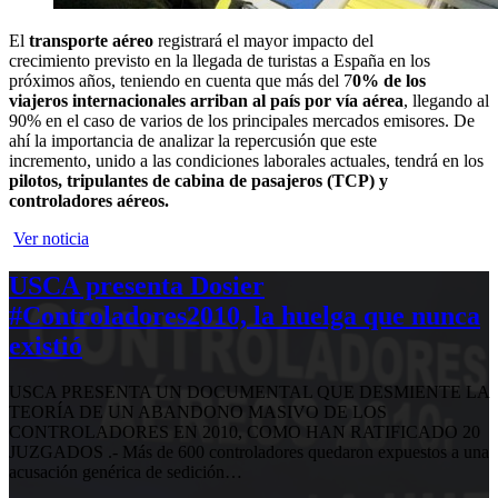
El
transporte aéreo
registrará el mayor impacto del
crecimiento previsto en la llegada de turistas a España en los
próximos años, teniendo en cuenta que más del 7
0% de los
viajeros
internacionales arriban al país por vía aérea
, llegando al
90% en el caso de varios de los principales mercados emisores. De
ahí la importancia de analizar la repercusión que este
incremento, unido a las condiciones laborales actuales, tendrá en los
pilotos,
tripulantes de cabina de pasajeros (TCP) y
controladores aéreos.
Ver noticia
USCA presenta Dosier
#Controladores2010, la huelga que nunca
existió
USCA PRESENTA UN DOCUMENTAL QUE DESMIENTE LA
TEORÍA DE UN ABANDONO MASIVO DE LOS
CONTROLADORES EN 2010, COMO HAN RATIFICADO 20
JUZGADOS .- Más de 600 controladores quedaron expuestos a una
acusación genérica de sedición…