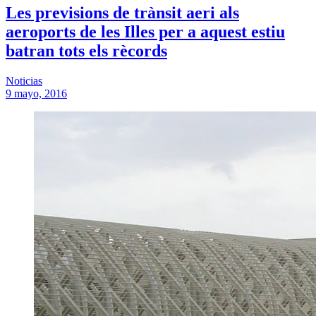
Les previsions de trànsit aeri als
aeroports de les Illes per a aquest estiu
batran tots els rècords
Noticias
9 mayo, 2016