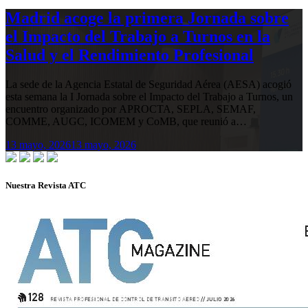
Madrid acoge la primera Jornada sobre
el Impacto del Trabajo a Turnos en la
Salud y el Rendimiento Profesional
La sede de la Agencia Estatal de Seguridad Aérea (AESA) acogió
esta semana la I Jornada sobre el Impacto del Trabajo a Turnos, un
encuentro organizado por APROCTA, SEPLA, SEMAF,
COMME, AUGC, ICOMEM y CoMB, que reunió a…
13 mayo, 2026
13 mayo, 2026
Nuestra Revista ATC