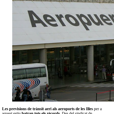
Les previsions de trànsit aeri als aeroports de les Illes
per a
aquest estiu
batran tots els rècords
. Des del sindicat de