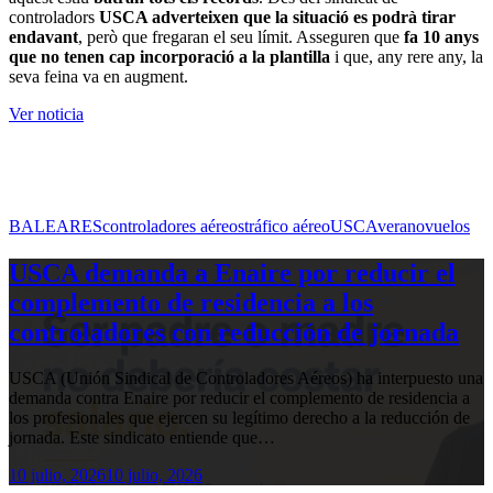
controladors
USCA adverteixen que la situació es podrà tirar
endavant
, però que fregaran el seu límit. Asseguren que
fa 10 anys
que no tenen cap incorporació a la plantilla
i que, any rere any, la
seva feina va en augment.
Ver noticia
BALEARES
controladores aéreos
tráfico aéreo
USCA
verano
vuelos
USCA demanda a Enaire por reducir el
complemento de residencia a los
controladores con reducción de jornada
USCA (Unión Sindical de Controladores Aéreos) ha interpuesto una
demanda contra Enaire por reducir el complemento de residencia a
los profesionales que ejercen su legítimo derecho a la reducción de
jornada. Este sindicato entiende que…
10 julio, 2026
10 julio, 2026