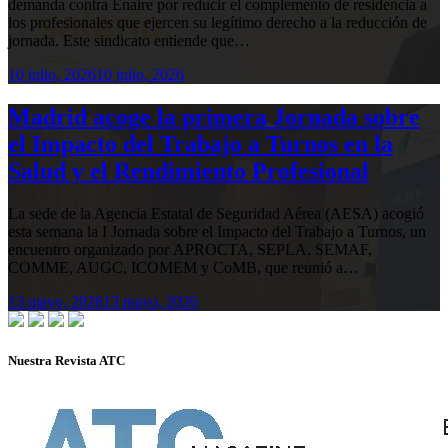
demanda contra Enaire por reducir el complemento de residencia a
los profesionales que ejercen su legítimo derecho a la reducción de
jornada. Este sindicato entiende que…
10 julio, 2026
10 julio, 2026
Madrid acoge la primera Jornada sobre
el Impacto del Trabajo a Turnos en la
Salud y el Rendimiento Profesional
La sede de la Agencia Estatal de Seguridad Aérea (AESA) acogió
esta semana la I Jornada sobre el Impacto del Trabajo a Turnos, un
encuentro organizado por APROCTA, SEPLA, SEMAF,
COMME, AUGC, ICOMEM y CoMB, que reunió a…
13 mayo, 2026
13 mayo, 2026
Nuestra Revista ATC