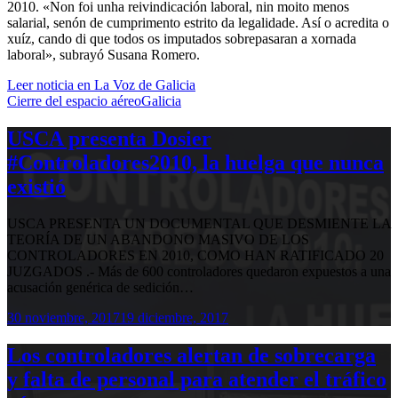
2010. «Non foi unha reivindicación laboral, nin moito menos
salarial, senón de cumprimento estrito da legalidade. Así o acredita o
xuíz, cando di que todos os imputados sobrepasaran a xornada
laboral», subrayó Susana Romero.
Leer noticia en La Voz de Galicia
Cierre del espacio aéreo
Galicia
USCA presenta Dosier
#Controladores2010, la huelga que nunca
existió
USCA PRESENTA UN DOCUMENTAL QUE DESMIENTE LA
TEORÍA DE UN ABANDONO MASIVO DE LOS
CONTROLADORES EN 2010, COMO HAN RATIFICADO 20
JUZGADOS .- Más de 600 controladores quedaron expuestos a una
acusación genérica de sedición…
30 noviembre, 2017
19 diciembre, 2017
Los controladores alertan de sobrecarga
y falta de personal para atender el tráfico