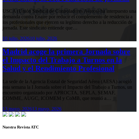
USCA (Unión Sindical de Controladores Aéreos) ha interpuesto una
demanda contra Enaire por reducir el complemento de residencia a
los profesionales que ejercen su legítimo derecho a la reducción de
jornada. Este sindicato entiende que…
10 julio, 2026
10 julio, 2026
Madrid acoge la primera Jornada sobre
el Impacto del Trabajo a Turnos en la
Salud y el Rendimiento Profesional
La sede de la Agencia Estatal de Seguridad Aérea (AESA) acogió
esta semana la I Jornada sobre el Impacto del Trabajo a Turnos, un
encuentro organizado por APROCTA, SEPLA, SEMAF,
COMME, AUGC, ICOMEM y CoMB, que reunió a…
13 mayo, 2026
13 mayo, 2026
Nuestra Revista ATC