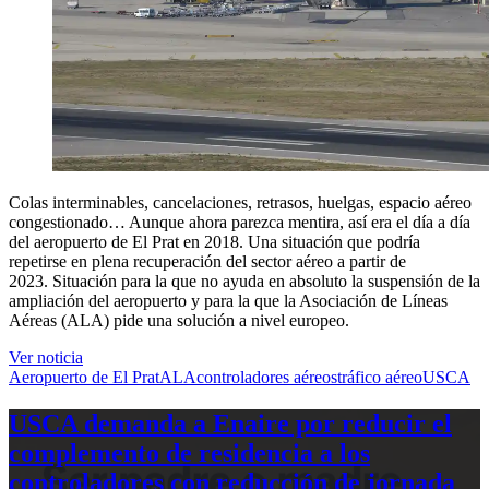
Colas interminables, cancelaciones, retrasos, huelgas, espacio aéreo
congestionado… Aunque ahora parezca mentira, así era el día a día
del aeropuerto de El Prat en 2018. Una situación que podría
repetirse en plena recuperación del sector aéreo a partir de
2023. Situación para la que no ayuda en absoluto la suspensión de la
ampliación del aeropuerto y para la que la Asociación de Líneas
Aéreas (ALA) pide una solución a nivel europeo.
Ver noticia
Aeropuerto de El Prat
ALA
controladores aéreos
tráfico aéreo
USCA
USCA demanda a Enaire por reducir el
complemento de residencia a los
controladores con reducción de jornada