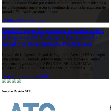
demanda contra Enaire por reducir el complemento de residencia a
los profesionales que ejercen su legítimo derecho a la reducción de
jornada. Este sindicato entiende que…
10 julio, 2026
10 julio, 2026
Madrid acoge la primera Jornada sobre
el Impacto del Trabajo a Turnos en la
Salud y el Rendimiento Profesional
La sede de la Agencia Estatal de Seguridad Aérea (AESA) acogió
esta semana la I Jornada sobre el Impacto del Trabajo a Turnos, un
encuentro organizado por APROCTA, SEPLA, SEMAF,
COMME, AUGC, ICOMEM y CoMB, que reunió a…
13 mayo, 2026
13 mayo, 2026
Nuestra Revista ATC