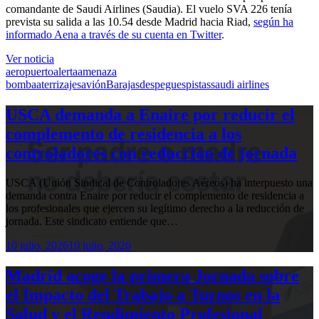
comandante de Saudi Airlines (Saudia). El vuelo SVA 226 tenía
prevista su salida a las 10.54 desde Madrid hacia Riad,
según ha
informado Aena a través de su cuenta en Twitter
.
Ver noticia
aeropuerto
alerta
amenaza
bomba
aterrizajes
avión
Barajas
despegues
pistas
saudi airlines
USCA demanda a Enaire por reducir el
complemento de residencia a los
controladores con reducción de jornada
USCA (Unión Sindical de Controladores Aéreos) ha interpuesto una
demanda contra Enaire por reducir el complemento de residencia a
los profesionales que ejercen su legítimo derecho a la reducción de
jornada. Este sindicato entiende que…
10 julio, 2026
10 julio, 2026
Madrid acoge la primera Jornada sobre
el Impacto del Trabajo a Turnos en la
Salud y el Rendimiento Profesional