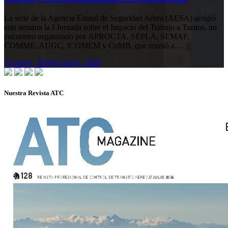
La sede de la Agencia Estatal de Seguridad Aérea (AESA) acogió
esta semana la I Jornada sobre el Impacto del Trabajo a Turnos, un
encuentro organizado por APROCTA, SEPLA, SEMAF,
COMME, AUGC, ICOMEM y CoMB, que reunió a…
13 mayo, 2026
13 mayo, 2026
Nuestra Revista ATC