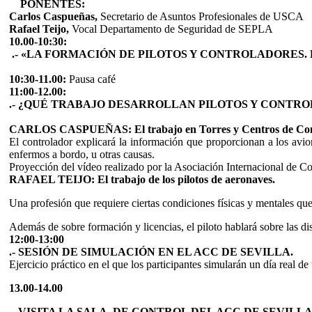
PONENTES:
Carlos Caspueñas,
Secretario de Asuntos Profesionales de USCA
Rafael Teijo
,
Vocal Departamento de Seguridad de SEPLA
10.00-10:3
.- «LA FORMACIÓN DE PILOTOS Y CONTROLADORES. 
10:30-11.00:
Pausa café
11:00-12.00:
.- ¿QUÉ TRABAJO DESARROLLAN PILOTOS Y CONTR
CARLOS CASPUEÑAS: El trabajo en Torres y Centros de Con
El controlador explicará la información que proporcionan a los avio
enfermos a bordo, u otras causas.
Proyección del vídeo realizado por la Asociación Internacional de Co
RAFAEL TEIJO: El trabajo de los pilotos de aeronaves.
Una profesión que requiere ciertas condiciones físicas y mentales que
Además de sobre formación y licencias, el piloto hablará sobre las dist
12:00-13:00
.- SESIÓN DE SIMULACIÓN EN EL ACC DE SEVILLA.
Ejercicio práctico en el que los participantes simularán un día real de
13.00-14.00
.- VISITA LA SALA DE CONTROL DEL ACC DE SEVILLA