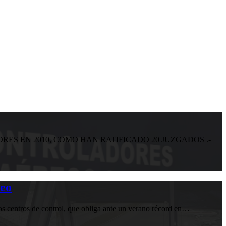
S EN 2010, COMO HAN RATIFICADO 20 JUZGADOS .-
reo
los centros de control, que obliga ante un verano récord en…