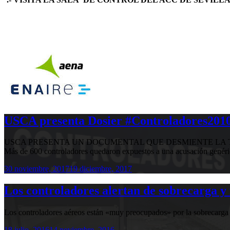
USCA presenta Dosier #Controladores2010,
USCA PRESENTA UN DOCUMENTAL QUE DESMIENTE LA T
Más de 600 controladores quedaron expuestos a una acusación genér
30 noviembre, 2017
19 diciembre, 2017
Los controladores alertan de sobrecarga y 
Los controladores aéreos están «muy preocupados» por la sobrecarga de
18 julio, 2016
14 noviembre, 2016