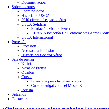
Documentación
Sobre nosotros
Sobre nosotros
Historia de USCA
2010 cierre del espacio aéreo
USCA Solidaria
Fundación Vicente Ferrer
ACAS. Asociación De Controladores Aéreos Solid
USCA Internacional
Profesión
Profesión
Acceso a la Profesión
Historia del Control Aéreo
Sala de prensa
Noticias
Notas de Prensa
Opinión
Cursos
I Curso de periodismo aeronático
Curso divulgativo en el Museo Elder
Revista
Síguenos
Contactar
¿Quieres conocer cómo trabajan los contro