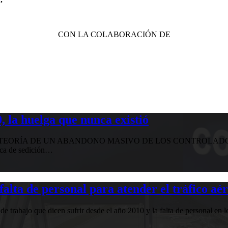
CON LA COLABORACIÓN DE
 la huelga que nunca existió
EORÍA DE UN ABANDONO MASIVO DE LOS CONTROLADORE
ica de sedición…
falta de personal para atender el tráfico aé
 trabajo que dicen sufrir desde el año 2010 y la falta de personal en 