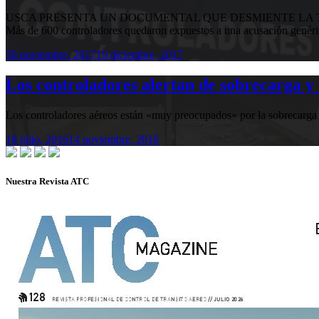
USCA PRESENTA UN DOCUMENTAL QUE DESMIENTE LA T
Más de 600 controladores quedaron expuestos a una acusación genér
30 noviembre, 2017
19 diciembre, 2017
Los controladores alertan de sobrecarga y 
Los controladores aéreos están «muy preocupados» por la sobrecarga de
18 julio, 2016
14 noviembre, 2016
Nuestra Revista ATC