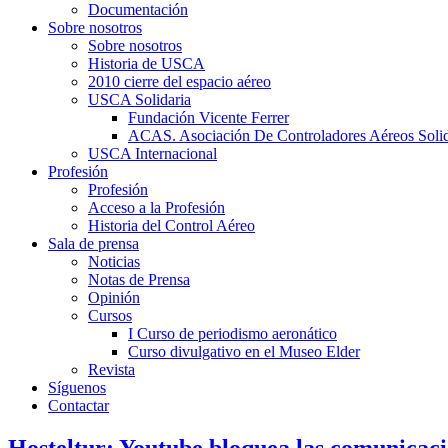
Documentación
Sobre nosotros
Sobre nosotros
Historia de USCA
2010 cierre del espacio aéreo
USCA Solidaria
Fundación Vicente Ferrer
ACAS. Asociación De Controladores Aéreos Solid
USCA Internacional
Profesión
Profesión
Acceso a la Profesión
Historia del Control Aéreo
Sala de prensa
Noticias
Notas de Prensa
Opinión
Cursos
I Curso de periodismo aeronático
Curso divulgativo en el Museo Elder
Revista
Síguenos
Contactar
Hosteltur: Youtube bloquea las comunicacio