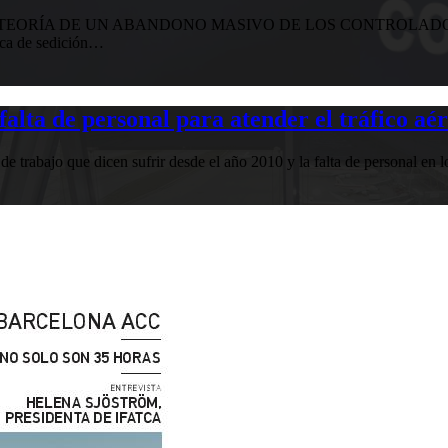
EORÍA DE UN ABANDONO MASIVO DE LOS CONTROLADORE
ica de sedición…
falta de personal para atender el tráfico aé
 trabajo que dicen sufrir desde el año 2010 y la falta de personal en 