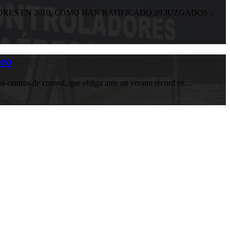
S EN 2010, COMO HAN RATIFICADO 20 JUZGADOS .-
reo
los centros de control, que obliga ante un verano récord en…