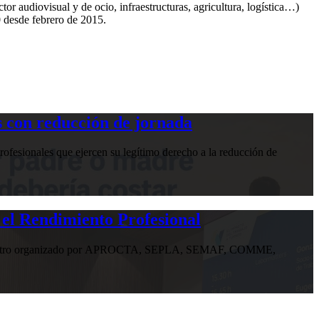
r audiovisual y de ocio, infraestructuras, agricultura, logística…)
0 desde febrero de 2015.
 con reducción de jornada
ofesionales que ejercen su legítimo derecho a la reducción de
 el Rendimiento Profesional
n encuentro organizado por APROCTA, SEPLA, SEMAF, COMME,