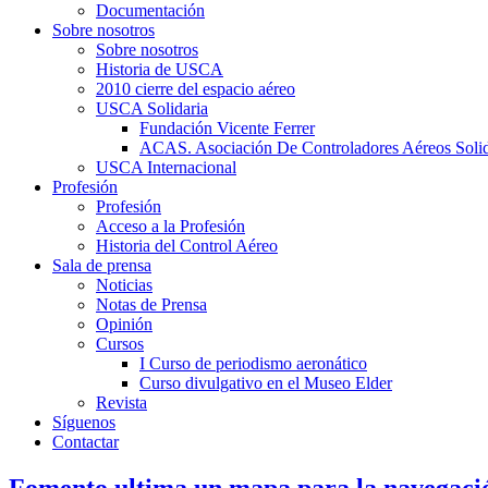
Documentación
Sobre nosotros
Sobre nosotros
Historia de USCA
2010 cierre del espacio aéreo
USCA Solidaria
Fundación Vicente Ferrer
ACAS. Asociación De Controladores Aéreos Solid
USCA Internacional
Profesión
Profesión
Acceso a la Profesión
Historia del Control Aéreo
Sala de prensa
Noticias
Notas de Prensa
Opinión
Cursos
I Curso de periodismo aeronático
Curso divulgativo en el Museo Elder
Revista
Síguenos
Contactar
Fomento ultima un mapa para la navegaci