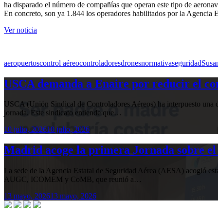
ha disparado el número de compañías que operan este tipo de aeronaves
En concreto, son ya 1.844 los operadores habilitados por la Agencia 
Ver noticia
aeropuertos
control aéreo
controladores
drones
normativa
seguridad
Susa
USCA demanda a Enaire por reducir el com
USCA (Unión Sindical de Controladores Aéreos) ha interpuesto una de
jornada. Este sindicato entiende que…
10 julio, 2026
10 julio, 2026
Madrid acoge la primera Jornada sobre el 
La sede de la Agencia Estatal de Seguridad Aérea (AESA) acogió 
AUGC, ICOMEM y CoMB, que reunió a…
13 mayo, 2026
13 mayo, 2026