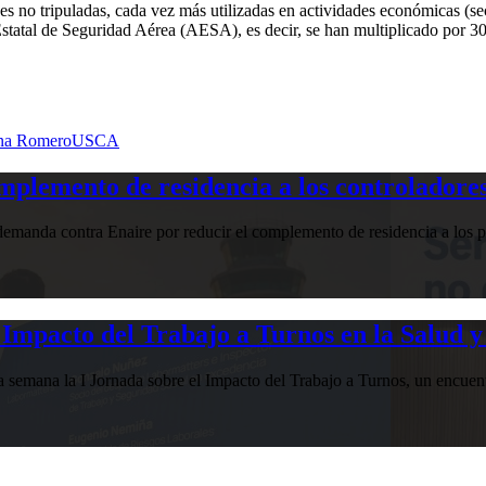
 no tripuladas, cada vez más utilizadas en actividades económicas (secto
Estatal de Seguridad Aérea (AESA), es decir, se han multiplicado por 3
na Romero
USCA
plemento de residencia a los controladores
manda contra Enaire por reducir el complemento de residencia a los pr
Impacto del Trabajo a Turnos en la Salud y
esta semana la I Jornada sobre el Impacto del Trabajo a Turnos, u