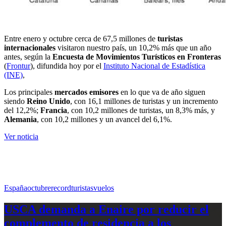
Entre enero y octubre cerca de 67,5 millones de
turistas
internacionales
visitaron nuestro país, un 10,2% más que un año
antes, según la
Encuesta de Movimientos Turísticos en Fronteras
(
Frontur
), difundida hoy por el
Instituto Nacional de Estadística
(INE)
,
Los principales
mercados emisores
en lo que va de año siguen
siendo
Reino Unido
, con 16,1 millones de turistas y un incremento
del 12,2%;
Francia
, con 10,2 millones de turistas, un 8,3% más, y
Alemania
, con 10,2 millones y un avancel del 6,1%.
Ver noticia
España
octubre
record
turistas
vuelos
USCA demanda a Enaire por reducir el
complemento de residencia a los