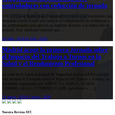
controladores con reducción de jornada
USCA (Unión Sindical de Controladores Aéreos) ha interpuesto una
demanda contra Enaire por reducir el complemento de residencia a
los profesionales que ejercen su legítimo derecho a la reducción de
jornada. Este sindicato entiende que…
10 julio, 2026
10 julio, 2026
Madrid acoge la primera Jornada sobre
el Impacto del Trabajo a Turnos en la
Salud y el Rendimiento Profesional
La sede de la Agencia Estatal de Seguridad Aérea (AESA) acogió
esta semana la I Jornada sobre el Impacto del Trabajo a Turnos, un
encuentro organizado por APROCTA, SEPLA, SEMAF,
COMME, AUGC, ICOMEM y CoMB, que reunió a…
13 mayo, 2026
13 mayo, 2026
Nuestra Revista ATC