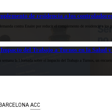
plemento de residencia a los controladores
manda contra Enaire por reducir el complemento de residencia a los pr
Impacto del Trabajo a Turnos en la Salud y
esta semana la I Jornada sobre el Impacto del Trabajo a Turnos, u