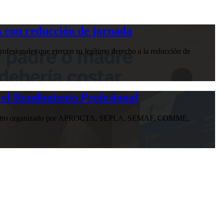
 con reducción de jornada
ofesionales que ejercen su legítimo derecho a la reducción de
 el Rendimiento Profesional
n encuentro organizado por APROCTA, SEPLA, SEMAF, COMME,