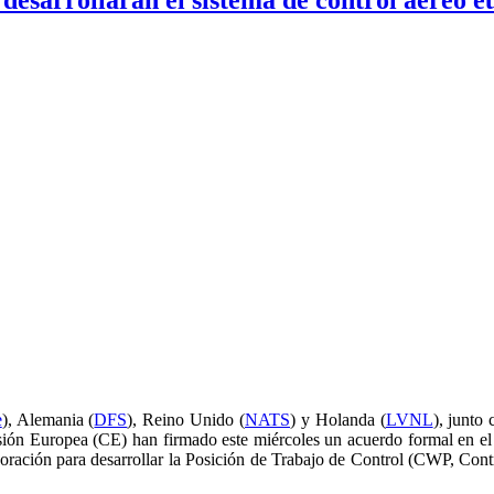
e
), Alemania (
DFS
), Reino Unido (
NATS
) y Holanda (
LVNL
), junto
sión Europea (CE) han firmado este miércoles un acuerdo formal en e
aboración para desarrollar la Posición de Trabajo de Control (CWP, Cont