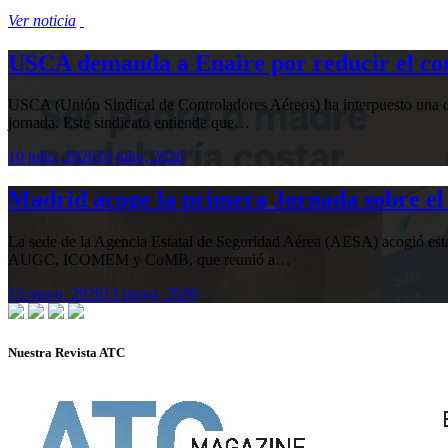
Ver noticia
USCA demanda a Enaire por reducir el com
USCA (Unión Sindical de Controladores Aéreos) ha interpuesto una de
jornada. Este sindicato entiende que…
10 julio, 2026
10 julio, 2026
Madrid acoge la primera Jornada sobre el 
La sede de la Agencia Estatal de Seguridad Aérea (AESA) acogió 
AUGC, ICOMEM y CoMB, que reunió a…
13 mayo, 2026
13 mayo, 2026
Nuestra Revista ATC