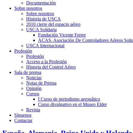
Documentación
Sobre nosotros
Sobre nosotros
Historia de USCA
2010 cierre del espacio aéreo
USCA Solidaria
Fundación Vicente Ferrer
ACAS. Asociación De Controladores Aéreos Solid
USCA Internacional
Profesión
Profesión
Acceso a la Profesión
Historia del Control Aéreo
Sala de prensa
Noticias
Notas de Prensa
Opinión
Cursos
I Curso de periodismo aeronático
Curso divulgativo en el Museo Elder
Revista
Síguenos
Contactar
España, Alemania, Reino Unido y Holanda d