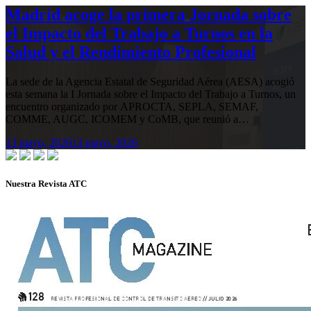
Madrid acoge la primera Jornada sobre
el Impacto del Trabajo a Turnos en la
Salud y el Rendimiento Profesional
La sede de la Agencia Estatal de Seguridad Aérea (AESA) acogió
esta semana la I Jornada sobre el Impacto del Trabajo a Turnos, un
encuentro organizado por APROCTA, SEPLA, SEMAF,
COMME, AUGC, ICOMEM y CoMB, que reunió a…
13 mayo, 2026
13 mayo, 2026
Nuestra Revista ATC