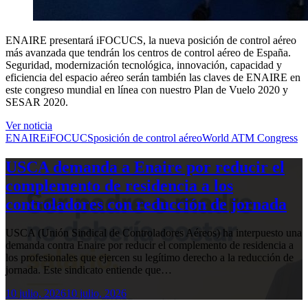
ENAIRE presentará iFOCUCS, la nueva posición de control aéreo
más avanzada que tendrán los centros de control aéreo de España.
Seguridad, modernización tecnológica, innovación, capacidad y
eficiencia del espacio aéreo serán también las claves de ENAIRE en
este congreso mundial en línea con nuestro Plan de Vuelo 2020 y
SESAR 2020.
Ver noticia
ENAIRE
iFOCUCS
posición de control aéreo
World ATM Congress
USCA demanda a Enaire por reducir el
complemento de residencia a los
controladores con reducción de jornada
USCA (Unión Sindical de Controladores Aéreos) ha interpuesto una
demanda contra Enaire por reducir el complemento de residencia a
los profesionales que ejercen su legítimo derecho a la reducción de
jornada. Este sindicato entiende que…
10 julio, 2026
10 julio, 2026