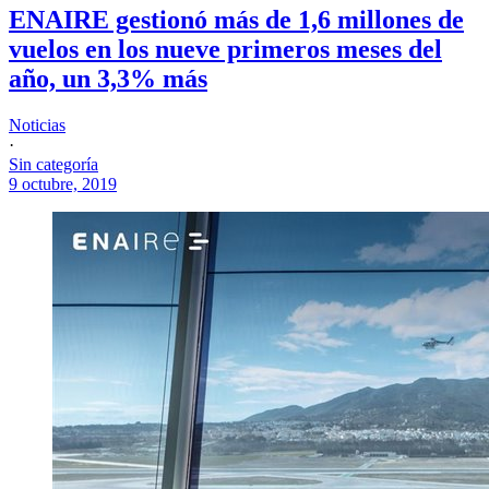
ENAIRE gestionó más de 1,6 millones de
vuelos en los nueve primeros meses del
año, un 3,3% más
Noticias
·
Sin categoría
9 octubre, 2019