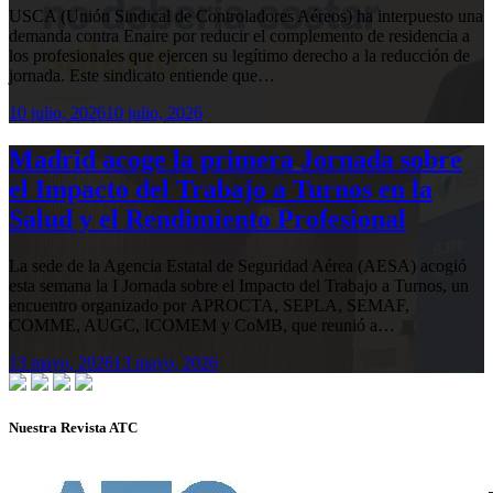
USCA (Unión Sindical de Controladores Aéreos) ha interpuesto una
demanda contra Enaire por reducir el complemento de residencia a
los profesionales que ejercen su legítimo derecho a la reducción de
jornada. Este sindicato entiende que…
10 julio, 2026
10 julio, 2026
Madrid acoge la primera Jornada sobre
el Impacto del Trabajo a Turnos en la
Salud y el Rendimiento Profesional
La sede de la Agencia Estatal de Seguridad Aérea (AESA) acogió
esta semana la I Jornada sobre el Impacto del Trabajo a Turnos, un
encuentro organizado por APROCTA, SEPLA, SEMAF,
COMME, AUGC, ICOMEM y CoMB, que reunió a…
13 mayo, 2026
13 mayo, 2026
Nuestra Revista ATC