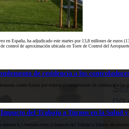
reo en España, ha adjudicado este martes por 13,8 millones de euros (1
a de control de aproximación ubicada en Torre de Control del Aeropuer
plemento de residencia a los controladores
manda contra Enaire por reducir el complemento de residencia a los pr
Impacto del Trabajo a Turnos en la Salud y
esta semana la I Jornada sobre el Impacto del Trabajo a Turnos, u