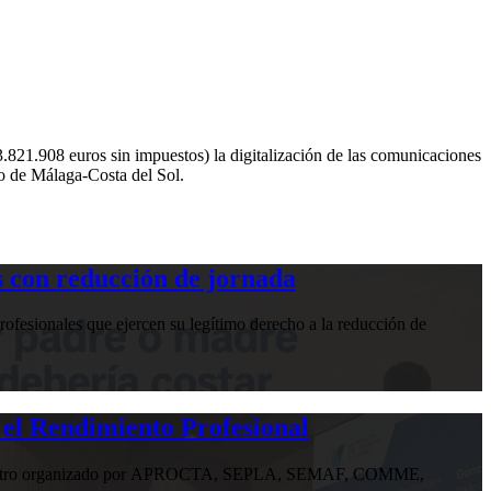
3.821.908 euros sin impuestos) la digitalización de las comunicaciones
to de Málaga-Costa del Sol.
 con reducción de jornada
ofesionales que ejercen su legítimo derecho a la reducción de
 el Rendimiento Profesional
n encuentro organizado por APROCTA, SEPLA, SEMAF, COMME,