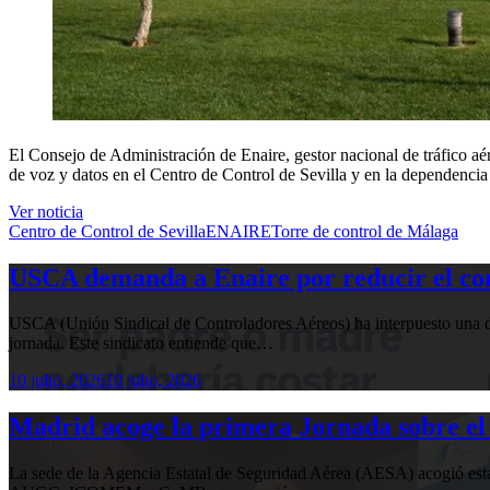
El Consejo de Administración de Enaire, gestor nacional de tráfico aé
de voz y datos en el Centro de Control de Sevilla y en la dependenci
Ver noticia
Centro de Control de Sevilla
ENAIRE
Torre de control de Málaga
USCA demanda a Enaire por reducir el com
USCA (Unión Sindical de Controladores Aéreos) ha interpuesto una de
jornada. Este sindicato entiende que…
10 julio, 2026
10 julio, 2026
Madrid acoge la primera Jornada sobre el 
La sede de la Agencia Estatal de Seguridad Aérea (AESA) acogió 