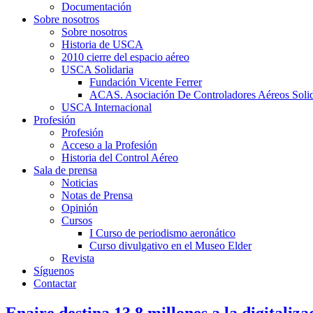
Documentación
Sobre nosotros
Sobre nosotros
Historia de USCA
2010 cierre del espacio aéreo
USCA Solidaria
Fundación Vicente Ferrer
ACAS. Asociación De Controladores Aéreos Solid
USCA Internacional
Profesión
Profesión
Acceso a la Profesión
Historia del Control Aéreo
Sala de prensa
Noticias
Notas de Prensa
Opinión
Cursos
I Curso de periodismo aeronático
Curso divulgativo en el Museo Elder
Revista
Síguenos
Contactar
Enaire destina 13,8 millones a la digitaliz