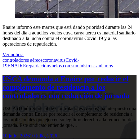
Enaire informó este martes que está dando prioridad durante las 24
horas del día a aquellos vuelos cuya carga aérea es material sanitario
destinado a la lucha contra el coronavirus Covid-19 y a las
operaciones de repatriación.
Ver noticia
controladores aéreos
coronavirus
Covid-
19
ENAIRE
repatriación
vuelos con suministros sanitarios
USCA demanda a Enaire por reducir el
complemento de residencia a los
controladores con reducción de jornada
USCA (Unión Sindical de Controladores Aéreos) ha interpuesto una
demanda contra Enaire por reducir el complemento de residencia a
los profesionales que ejercen su legítimo derecho a la reducción de
jornada. Este sindicato entiende que…
10 julio, 2026
10 julio, 2026