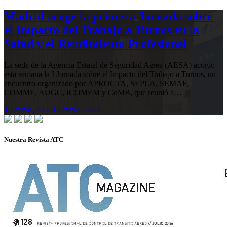
Madrid acoge la primera Jornada sobre
el Impacto del Trabajo a Turnos en la
Salud y el Rendimiento Profesional
La sede de la Agencia Estatal de Seguridad Aérea (AESA) acogió
esta semana la I Jornada sobre el Impacto del Trabajo a Turnos, un
encuentro organizado por APROCTA, SEPLA, SEMAF,
COMME, AUGC, ICOMEM y CoMB, que reunió a…
13 mayo, 2026
13 mayo, 2026
Nuestra Revista ATC