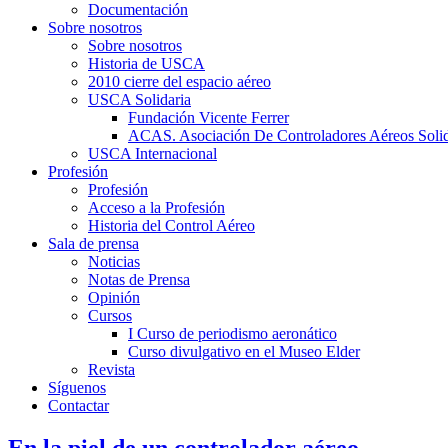
Documentación
Sobre nosotros
Sobre nosotros
Historia de USCA
2010 cierre del espacio aéreo
USCA Solidaria
Fundación Vicente Ferrer
ACAS. Asociación De Controladores Aéreos Solid
USCA Internacional
Profesión
Profesión
Acceso a la Profesión
Historia del Control Aéreo
Sala de prensa
Noticias
Notas de Prensa
Opinión
Cursos
I Curso de periodismo aeronático
Curso divulgativo en el Museo Elder
Revista
Síguenos
Contactar
En la piel de un controlador aéreo