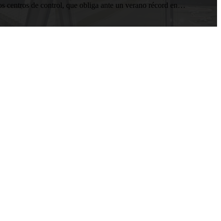
los centros de control, que obliga ante un verano récord en…