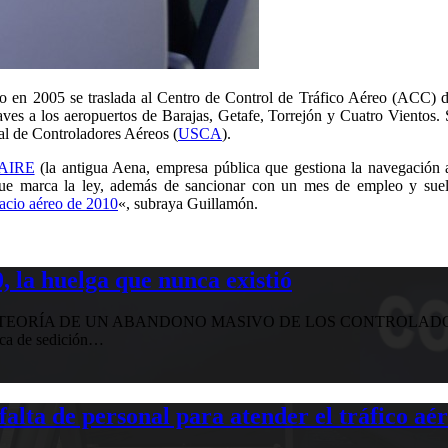
pero en 2005 se traslada al Centro de Control de Tráfico Aéreo (ACC)
aves a los aeropuertos de Barajas, Getafe, Torrejón y Cuatro Vientos
al de Controladores Aéreos (
USCA
).
AIRE
(la antigua Aena, empresa pública que gestiona la navegación 
que marca la ley, además de sancionar con un mes de empleo y suel
pacio aéreo de 2010
«, subraya Guillamón.
 la huelga que nunca existió
EORÍA DE UN ABANDONO MASIVO DE LOS CONTROLADORE
ica de sedición…
falta de personal para atender el tráfico aé