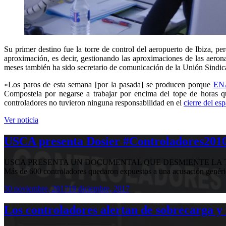
Su primer destino fue la torre de control del aeropuerto de Ibiza, 
aproximación, es decir, gestionando las aproximaciones de las aeron
meses también ha sido secretario de comunicación de la Unión Sindic
«Los paros de esta semana [por la pasada] se producen porque
EN
Compostela por negarse a trabajar por encima del tope de horas 
controladores no tuvieron ninguna responsabilidad en el
cierre del es
Ver noticia
USCA presenta Dosier #Controladores2010,
USCA PRESENTA UN DOCUMENTAL QUE DESMIENTE LA T
Más de 600 controladores quedaron expuestos a una acusación genér
30 noviembre, 2017
19 diciembre, 2017
Los controladores alertan de sobrecarga y 