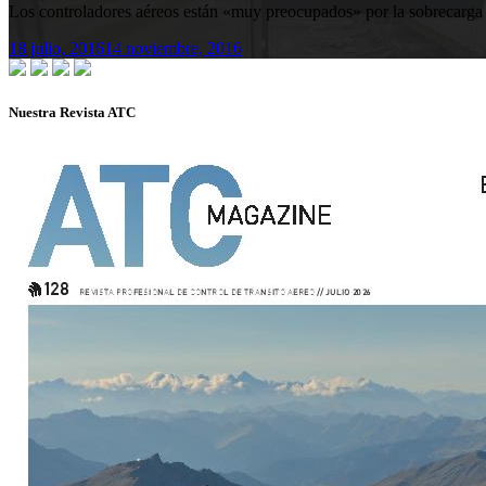
Los controladores aéreos están «muy preocupados» por la sobrecarga de
18 julio, 2016
14 noviembre, 2016
Nuestra Revista ATC