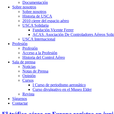
Documentación
Sobre nosotros
Sobre nosotros
Historia de USCA
2010 cierre del espacio aéreo
USCA Solidaria
Fundación Vicente Ferrer
ACAS. Asociación De Controladores Aéreos Solid
USCA Internacional
Profesión
Profesión
Acceso a la Profesión
Historia del Control Aéreo
Sala de prensa
Noticias
Notas de Prensa
Opinión
Cursos
I Curso de periodismo aeronático
Curso divulgativo en el Museo Elder
Revista
Síguenos
Contactar
El tráfico aéreo en Europa registra en juni