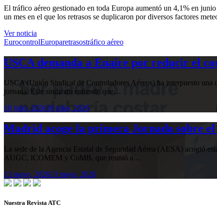
El tráfico aéreo gestionado en toda Europa aumentó un 4,1% en junio e
un mes en el que los retrasos se duplicaron por diversos factores mete
Ver noticia
Eurocontrol
Europa
retrasos
tráfico aéreo
USCA demanda a Enaire por reducir el com
USCA (Unión Sindical de Controladores Aéreos) ha interpuesto una de
jornada. Este sindicato entiende que…
10 julio, 2026
10 julio, 2026
Madrid acoge la primera Jornada sobre el 
La sede de la Agencia Estatal de Seguridad Aérea (AESA) acogió 
AUGC, ICOMEM y CoMB, que reunió a…
13 mayo, 2026
13 mayo, 2026
Nuestra Revista ATC