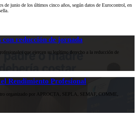
s de junio de los últimos cinco años, según datos de Eurocontrol, en
ella.
 con reducción de jornada
ofesionales que ejercen su legítimo derecho a la reducción de
 el Rendimiento Profesional
n encuentro organizado por APROCTA, SEPLA, SEMAF, COMME,