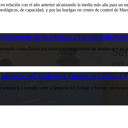
n relación con el año anterior alcanzando la media más alta para un me
orológicos, de capacidad, y por las huelgas en centro de control de Mars
plemento de residencia a los controladores
manda contra Enaire por reducir el complemento de residencia a los pr
Impacto del Trabajo a Turnos en la Salud y
esta semana la I Jornada sobre el Impacto del Trabajo a Turnos, u