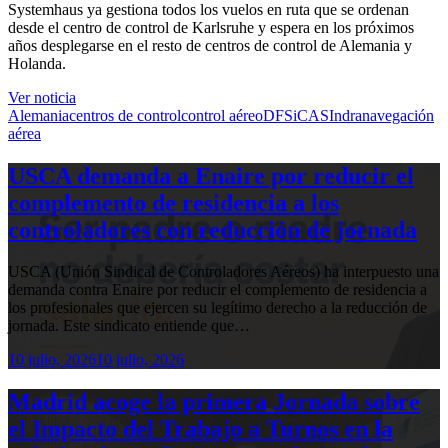
Systemhaus ya gestiona todos los vuelos en ruta que se ordenan
desde el centro de control de Karlsruhe y espera en los próximos
años desplegarse en el resto de centros de control de Alemania y
Holanda.
Ver noticia
Alemania
centros de control
control aéreo
DFS
iCAS
Indra
navegación
aérea
USCA demanda a Enaire por reducir el
complemento de residencia a los
controladores con reducción de jornada
USCA (Unión Sindical de Controladores Aéreos) ha interpuesto una
demanda contra Enaire por reducir el complemento de residencia a
los profesionales que ejercen su legítimo derecho a la reducción de
jornada. Este sindicato entiende que…
10 julio, 2026
10 julio, 2026
Madrid acoge la primera Jornada sobre
el Impacto del Trabajo a Turnos en la