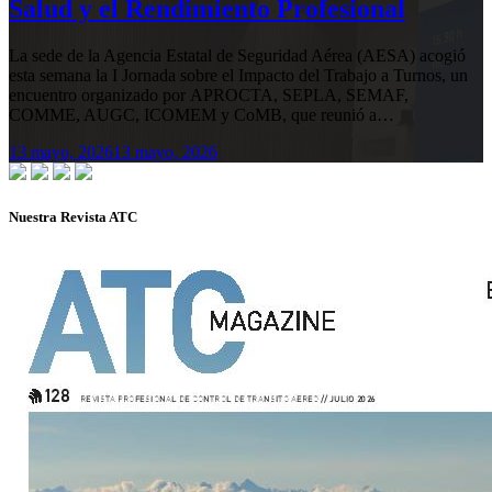
Salud y el Rendimiento Profesional
La sede de la Agencia Estatal de Seguridad Aérea (AESA) acogió
esta semana la I Jornada sobre el Impacto del Trabajo a Turnos, un
encuentro organizado por APROCTA, SEPLA, SEMAF,
COMME, AUGC, ICOMEM y CoMB, que reunió a…
13 mayo, 2026
13 mayo, 2026
Nuestra Revista ATC