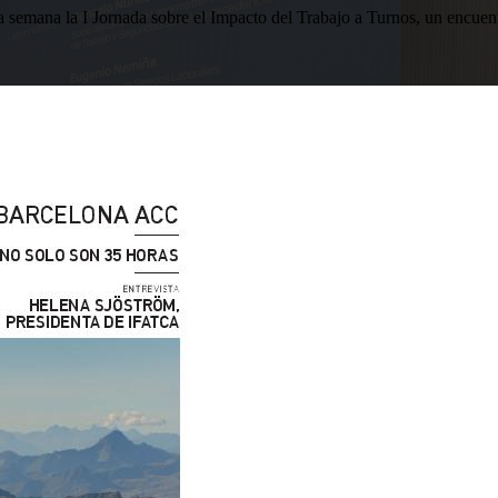
esta semana la I Jornada sobre el Impacto del Trabajo a Turnos, u