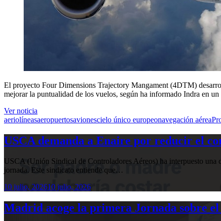
El proyecto Four Dimensions Trajectory Mangament (4DTM) desarrolla 
mejorar la puntualidad de los vuelos, según ha informado Indra en u
Ver noticia
aeriolíneas
aeropuertos
aviones
cielo único europeo
navegación aérea
Pr
USCA demanda a Enaire por reducir el com
USCA (Unión Sindical de Controladores Aéreos) ha interpuesto una de
jornada. Este sindicato entiende que…
10 julio, 2026
10 julio, 2026
Madrid acoge la primera Jornada sobre el 