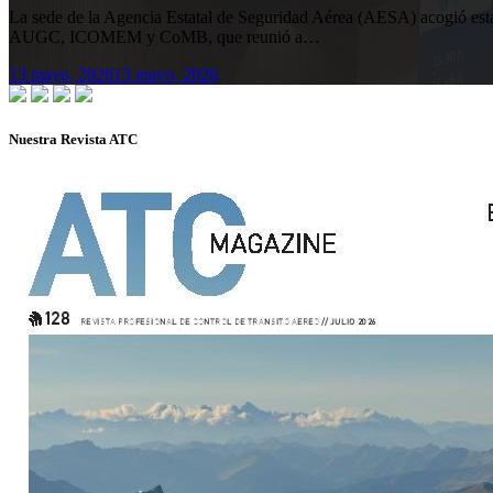
La sede de la Agencia Estatal de Seguridad Aérea (AESA) acogió 
AUGC, ICOMEM y CoMB, que reunió a…
13 mayo, 2026
13 mayo, 2026
Nuestra Revista ATC