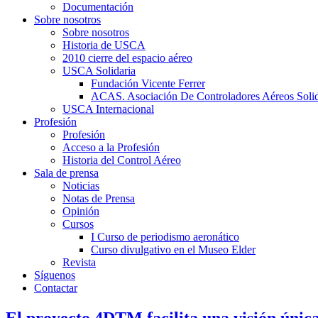
Documentación
Sobre nosotros
Sobre nosotros
Historia de USCA
2010 cierre del espacio aéreo
USCA Solidaria
Fundación Vicente Ferrer
ACAS. Asociación De Controladores Aéreos Solid
USCA Internacional
Profesión
Profesión
Acceso a la Profesión
Historia del Control Aéreo
Sala de prensa
Noticias
Notas de Prensa
Opinión
Cursos
I Curso de periodismo aeronático
Curso divulgativo en el Museo Elder
Revista
Síguenos
Contactar
El proyecto 4DTM facilita una visión única