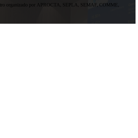
n encuentro organizado por APROCTA, SEPLA, SEMAF, COMME,