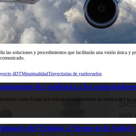
las soluciones y procedimientos que facilitarán una visión única y pre
n comunicado.
oyecto 4DTM
puntualidad
Trayectorias de vuelo
vuelos
plemento de residencia a los controladores
manda contra Enaire por reducir el complemento de residencia a los pr
Impacto del Trabajo a Turnos en la Salud y