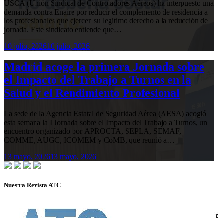
USCA (Unión Sindical de Controladores Aéreos) ha interpuesto una
demanda contra Enaire por reducir el complemento de residencia a
los profesionales que ejercen su legítimo derecho a la reducción de
jornada. Este sindicato entiende que…
10 julio, 2026
10 julio, 2026
Madrid acoge la primera Jornada sobre
el Impacto del Trabajo a Turnos en la
Salud y el Rendimiento Profesional
La sede de la Agencia Estatal de Seguridad Aérea (AESA) acogió
esta semana la I Jornada sobre el Impacto del Trabajo a Turnos, un
encuentro organizado por APROCTA, SEPLA, SEMAF,
COMME, AUGC, ICOMEM y CoMB, que reunió a…
13 mayo, 2026
13 mayo, 2026
Nuestra Revista ATC