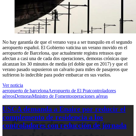
No hay garantía de que el verano vaya a ser tranquilo en el segundo
aeropuerto español. El Gobierno vaticina un verano movido en el
aeropuerto de Barcelona, que actualmente registra retrasos que
afectan a casi una de cada dos operaciones, demoras crónicas que
alcanzan los 30 minutos de media (el doble que en 2017) y que el
verano pasado supusieron un calvario para miles de pasajeros que
sufrieron lo indecible para poder embarcar en sus vuelos.
Ver noticia
aeropuerto de barcelona
Aeropuerto de El Prat
controladores
aéreos
Demoras
Ministro de Fomento
operaciones aéreas
USCA demanda a Enaire por reducir el
complemento de residencia a los
controladores con reducción de jornada