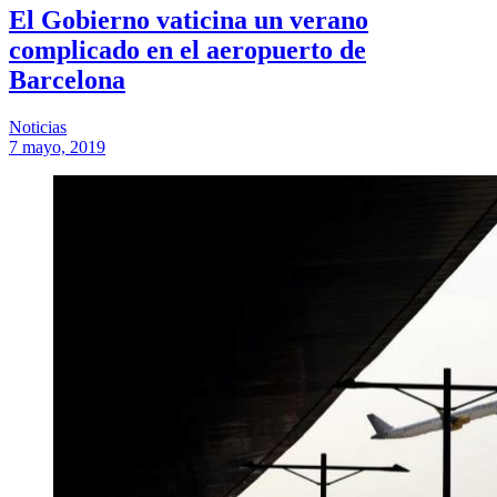
El Gobierno vaticina un verano
complicado en el aeropuerto de
Barcelona
Noticias
7 mayo, 2019