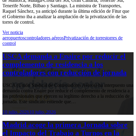
de Mallorca, Málaga-Costa del Sol, Gran Canaria, Tenerife Sur,
Tenerife Norte, Bilbao y Santiago. La ministra de Transportes,
Raquel Sánchez, ya anticipó durante la última edición de Fitur que
el Gobierno iba a analizar la ampliación de la privatización de las
torres de control.
Ver noticia
aeropuertos
controladores aéreos
Privatización de torres
torres de
control
USCA demanda a Enaire por reducir el
complemento de residencia a los
controladores con reducción de jornada
USCA (Unión Sindical de Controladores Aéreos) ha interpuesto una
demanda contra Enaire por reducir el complemento de residencia a
los profesionales que ejercen su legítimo derecho a la reducción de
jornada. Este sindicato entiende que…
10 julio, 2026
10 julio, 2026
Madrid acoge la primera Jornada sobre
el Impacto del Trabajo a Turnos en la