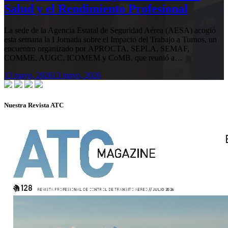
Salud y el Rendimiento Profesional
La sede de la Agencia Estatal de Seguridad Aérea (AESA) acogió
esta semana la I Jornada sobre el Impacto del Trabajo a Turnos, un
encuentro organizado por APROCTA, SEPLA, SEMAF,
COMME, AUGC, ICOMEM y CoMB, que reunió a…
13 mayo, 2026
13 mayo, 2026
Nuestra Revista ATC