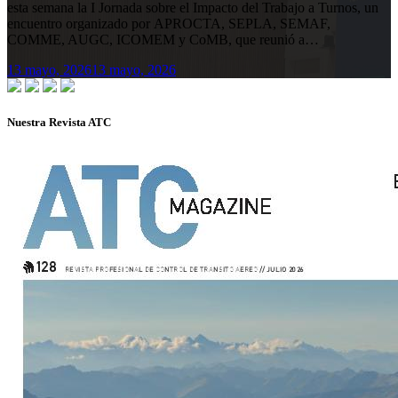
esta semana la I Jornada sobre el Impacto del Trabajo a Turnos, un
encuentro organizado por APROCTA, SEPLA, SEMAF,
COMME, AUGC, ICOMEM y CoMB, que reunió a…
13 mayo, 2026
13 mayo, 2026
Nuestra Revista ATC