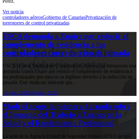
Pérez.
Ver noticia
controladores aéreos
Gobierno de Canarias
Privatización de
torres
torres de control privatizadas
USCA demanda a Enaire por reducir el
complemento de residencia a los
controladores con reducción de jornada
USCA (Unión Sindical de Controladores Aéreos) ha interpuesto una
demanda contra Enaire por reducir el complemento de residencia a
los profesionales que ejercen su legítimo derecho a la reducción de
jornada. Este sindicato entiende que…
10 julio, 2026
10 julio, 2026
Madrid acoge la primera Jornada sobre
el Impacto del Trabajo a Turnos en la
Salud y el Rendimiento Profesional
La sede de la Agencia Estatal de Seguridad Aérea (AESA) acogió