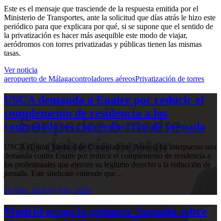
Este es el mensaje que trasciende de la respuesta emitida por el
Ministerio de Transportes, ante la solicitud que días atrás le hizo este
periódico para que explicara por qué, si se supone que el sentido de
la privatización es hacer más asequible este modo de viajar,
aeródromos con torres privatizadas y públicas tienen las mismas
tasas.
Ver noticia
aeropuerto de Málaga
controladores aéreos
Privatización de torres
USCA demanda a Enaire por reducir el
complemento de residencia a los
controladores con reducción de jornada
USCA (Unión Sindical de Controladores Aéreos) ha interpuesto una
demanda contra Enaire por reducir el complemento de residencia a
los profesionales que ejercen su legítimo derecho a la reducción de
jornada. Este sindicato entiende que…
10 julio, 2026
10 julio, 2026
Madrid acoge la primera Jornada sobre