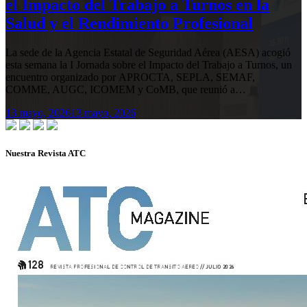
el Impacto del Trabajo a Turnos en la
Salud y el Rendimiento Profesional
La sede de la Agencia Estatal de Seguridad Aérea (AESA) acogió
esta semana la I Jornada sobre el Impacto del Trabajo a Turnos, un
encuentro organizado por APROCTA, SEPLA, SEMAF,
COMME, AUGC, ICOMEM y CoMB, que reunió a…
13 mayo, 2026
13 mayo, 2026
Nuestra Revista ATC