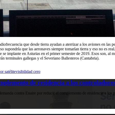
e radiofrecuencia que desde tierra ayudan a aterrizar a los aviones en la
eso supondría que las aeronaves siempre tomarían tierra y eso no es real
e se implante en Asturias en el primer semestre de 2019. Esos son, al m
arán terminales gallegas y el Severiano Ballesteros (Cantabria).
r satélite
visibilidad cero
plemento de residencia a los controladores
manda contra Enaire por reducir el complemento de residencia a los pr