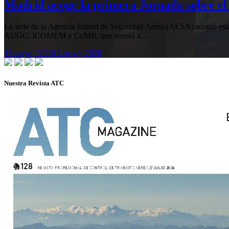
Madrid acoge la primera Jornada sobre el 
La sede de la Agencia Estatal de Seguridad Aérea (AESA) acogió 
AUGC, ICOMEM y CoMB, que reunió a…
13 mayo, 2026
13 mayo, 2026
Nuestra Revista ATC