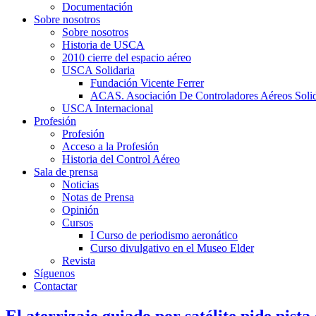
Documentación
Sobre nosotros
Sobre nosotros
Historia de USCA
2010 cierre del espacio aéreo
USCA Solidaria
Fundación Vicente Ferrer
ACAS. Asociación De Controladores Aéreos Solid
USCA Internacional
Profesión
Profesión
Acceso a la Profesión
Historia del Control Aéreo
Sala de prensa
Noticias
Notas de Prensa
Opinión
Cursos
I Curso de periodismo aeronático
Curso divulgativo en el Museo Elder
Revista
Síguenos
Contactar
El aterrizaje guiado por satélite pide pista