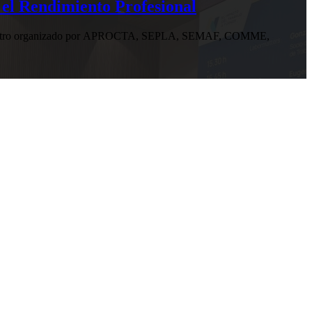
 el Rendimiento Profesional
n encuentro organizado por APROCTA, SEPLA, SEMAF, COMME,