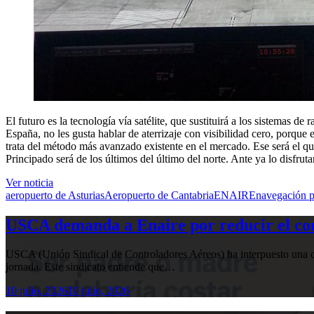
El futuro es la tecnología vía satélite, que sustituirá a los sistemas d
España, no les gusta hablar de aterrizaje con visibilidad cero, porque 
trata del método más avanzado existente en el mercado. Ese será el qu
Principado será de los últimos del último del norte. Ante ya lo disfrut
Ver noticia
aeropuerto de Asturias
Aeropuerto de Cantabria
ENAIRE
navegación po
USCA demanda a Enaire por reducir el com
USCA (Unión Sindical de Controladores Aéreos) ha interpuesto una de
jornada. Este sindicato entiende que…
10 julio, 2026
10 julio, 2026