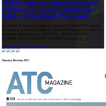
Madrid acoge la primera Jornada sobre
el Impacto del Trabajo a Turnos en la
Salud y el Rendimiento Profesional
La sede de la Agencia Estatal de Seguridad Aérea (AESA) acogió
esta semana la I Jornada sobre el Impacto del Trabajo a Turnos, un
encuentro organizado por APROCTA, SEPLA, SEMAF,
COMME, AUGC, ICOMEM y CoMB, que reunió a…
13 mayo, 2026
13 mayo, 2026
Nuestra Revista ATC