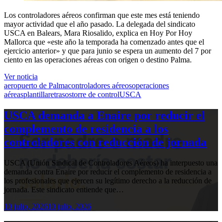
Los controladores aéreos confirman que este mes está teniendo
mayor actividad que el año pasado. La delegada del sindicato
USCA en Balears, Mara Riosalido, explica en Hoy Por Hoy
Mallorca que «este año la temporada ha comenzado antes que el
ejercicio anterior» y que para junio se espera un aumento del 7 por
ciento en las operaciones aéreas con origen o destino Palma.
Ver noticia
aeropuerto de Palma
controladores aéreos
operaciones
aéreas
plantilla
retrasos
torre de control
USCA
USCA demanda a Enaire por reducir el
complemento de residencia a los
controladores con reducción de jornada
USCA (Unión Sindical de Controladores Aéreos) ha interpuesto una
demanda contra Enaire por reducir el complemento de residencia a
los profesionales que ejercen su legítimo derecho a la reducción de
jornada. Este sindicato entiende que…
10 julio, 2026
10 julio, 2026