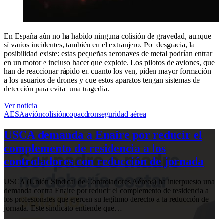
En España aún no ha habido ninguna colisión de gravedad, aunque
sí varios incidentes, también en el extranjero. Por desgracia, la
posibilidad existe: estas pequeñas aeronaves de metal podrían entrar
en un motor e incluso hacer que explote. Los pilotos de aviones, que
han de reaccionar rápido en cuanto los ven, piden mayor formación
a los usuarios de drones y que estos aparatos tengan sistemas de
detección para evitar una tragedia.
Ver noticia
AESA
avión
colisión
copac
dron
seguridad aérea
USCA demanda a Enaire por reducir el
complemento de residencia a los
controladores con reducción de jornada
USCA (Unión Sindical de Controladores Aéreos) ha interpuesto una
demanda contra Enaire por reducir el complemento de residencia a
los profesionales que ejercen su legítimo derecho a la reducción de
jornada. Este sindicato entiende que…