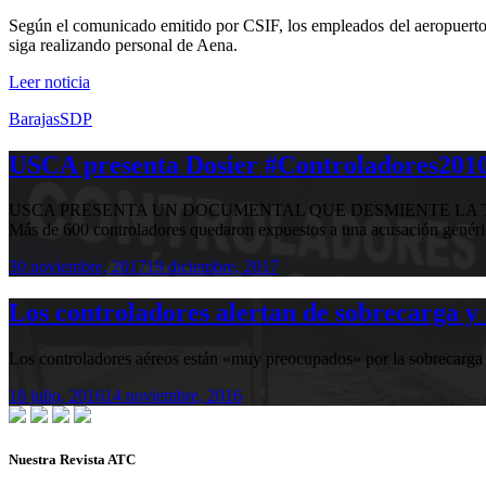
Según el comunicado emitido por CSIF, los empleados del aeropuerto s
siga realizando personal de Aena.
Leer noticia
Barajas
SDP
USCA presenta Dosier #Controladores2010,
USCA PRESENTA UN DOCUMENTAL QUE DESMIENTE LA T
Más de 600 controladores quedaron expuestos a una acusación genér
30 noviembre, 2017
19 diciembre, 2017
Los controladores alertan de sobrecarga y 
Los controladores aéreos están «muy preocupados» por la sobrecarga de
18 julio, 2016
14 noviembre, 2016
Nuestra Revista ATC