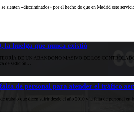
e sienten «discriminados» por el hecho de que en Madrid este servicio
 la huelga que nunca existió
EORÍA DE UN ABANDONO MASIVO DE LOS CONTROLADORE
ica de sedición…
falta de personal para atender el tráfico aé
 trabajo que dicen sufrir desde el año 2010 y la falta de personal en 