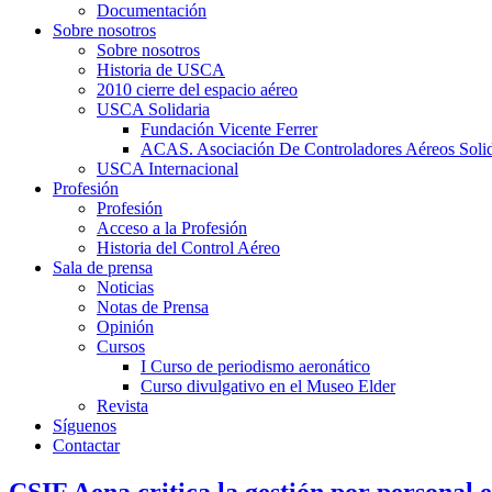
Documentación
Sobre nosotros
Sobre nosotros
Historia de USCA
2010 cierre del espacio aéreo
USCA Solidaria
Fundación Vicente Ferrer
ACAS. Asociación De Controladores Aéreos Solid
USCA Internacional
Profesión
Profesión
Acceso a la Profesión
Historia del Control Aéreo
Sala de prensa
Noticias
Notas de Prensa
Opinión
Cursos
I Curso de periodismo aeronático
Curso divulgativo en el Museo Elder
Revista
Síguenos
Contactar
CSIF Aena critica la gestión por personal 