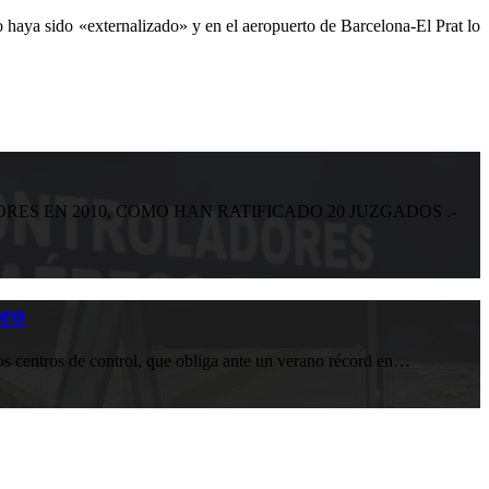
 haya sido «externalizado» y en el aeropuerto de Barcelona-El Prat lo
S EN 2010, COMO HAN RATIFICADO 20 JUZGADOS .-
reo
los centros de control, que obliga ante un verano récord en…