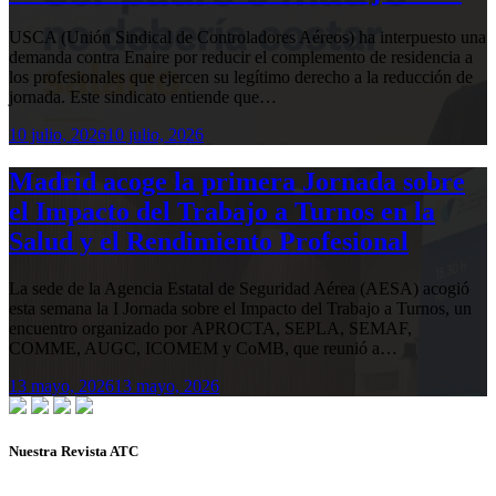
USCA (Unión Sindical de Controladores Aéreos) ha interpuesto una
demanda contra Enaire por reducir el complemento de residencia a
los profesionales que ejercen su legítimo derecho a la reducción de
jornada. Este sindicato entiende que…
10 julio, 2026
10 julio, 2026
Madrid acoge la primera Jornada sobre
el Impacto del Trabajo a Turnos en la
Salud y el Rendimiento Profesional
La sede de la Agencia Estatal de Seguridad Aérea (AESA) acogió
esta semana la I Jornada sobre el Impacto del Trabajo a Turnos, un
encuentro organizado por APROCTA, SEPLA, SEMAF,
COMME, AUGC, ICOMEM y CoMB, que reunió a…
13 mayo, 2026
13 mayo, 2026
Nuestra Revista ATC