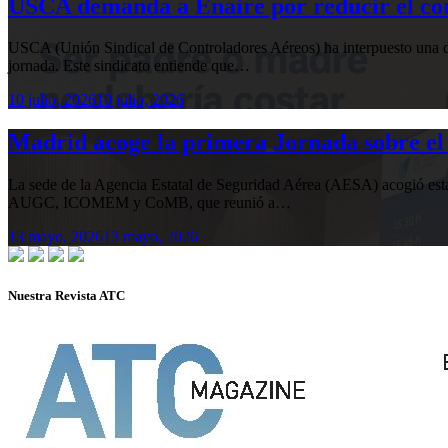
USCA demanda a Enaire por reducir el com
USCA (Unión Sindical de Controladores Aéreos) ha interpuesto una de
jornada. Este sindicato entiende que…
10 julio, 2026
10 julio, 2026
Madrid acoge la primera Jornada sobre el 
La sede de la Agencia Estatal de Seguridad Aérea (AESA) acogió 
AUGC, ICOMEM y CoMB, que reunió a…
13 mayo, 2026
13 mayo, 2026
Nuestra Revista ATC