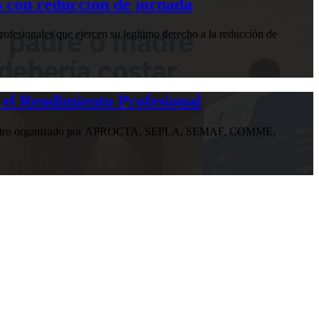
 con reducción de jornada
ofesionales que ejercen su legítimo derecho a la reducción de
 el Rendimiento Profesional
n encuentro organizado por APROCTA, SEPLA, SEMAF, COMME,