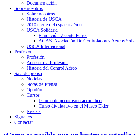
Documentación
Sobre nosotros
Sobre nosotros
Historia de USCA
2010 cierre del espacio aéreo
USCA Solidaria
Fundación Vicente Ferrer
ACAS. Asociación De Controladores Aéreos Solid
USCA Internacional
Profesión
Profesión
Acceso a la Profesión
Historia del Control Aéreo
Sala de prensa
Noticias
Notas de Prensa
Opinión
Cursos
I Curso de periodismo aeronático
Curso divulgativo en el Museo Elder
Revista
Síguenos
Contactar
¿Cómo es posible que un buitre se estrelle