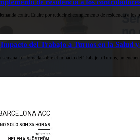
plemento de residencia a los controladores
manda contra Enaire por reducir el complemento de residencia a los pr
Impacto del Trabajo a Turnos en la Salud y
esta semana la I Jornada sobre el Impacto del Trabajo a Turnos, u