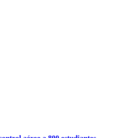
ntrol aéreo a 800 estudiantes