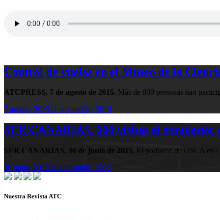
Control de vuelos en el Museo de la Cienci
ATCPRESS. 7 de agosto de 2015.
Más de 800 personas han particip
7 agosto, 2015
11 noviembre, 2015
SER CANARIAS. 600 visitas al simulador d
SER CANARIAS. 30 de junio de 2015.
El portavoz de USCA en Can
30 junio, 2015
11 noviembre, 2015
Nuestra Revista ATC