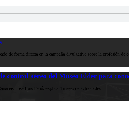
a
ado de forma directa en la campaña divulgativa sobre la profesión de 
e control aéreo del Museo Elder para conoc
arias, José Luis Feliú, explica 4 meses de actividades