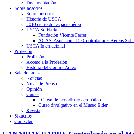
Documentación
Sobre nosotros
Sobre nosotros
Historia de USCA
2010 cierre del espacio aéreo
USCA Solidaria
Fundación Vicente Ferrer
ACAS. Asociación De Controladores Aéreos Solid
USCA Internacional
Profesión
Profesión
Acceso a la Profesión
Historia del Control Aéreo
Sala de prensa
Noticias
Notas de Prensa
Opinión
Cursos
I Curso de periodismo aeronático
Curso divulgativo en el Museo Elder
Revista
Síguenos
Contactar
CANARIAS RADIO. Controlando en el Museo 