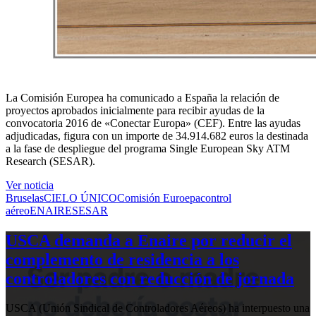
La Comisión Europea ha comunicado a España la relación de
proyectos aprobados inicialmente para recibir ayudas de la
convocatoria 2016 de «Conectar Europa» (CEF). Entre las ayudas
adjudicadas, figura con un importe de 34.914.682 euros la destinada
a la fase de despliegue del programa Single European Sky ATM
Research (SESAR).
Ver noticia
Bruselas
CIELO ÚNICO
Comisión Euroepa
control
aéreo
ENAIRE
SESAR
USCA demanda a Enaire por reducir el
complemento de residencia a los
controladores con reducción de jornada
USCA (Unión Sindical de Controladores Aéreos) ha interpuesto una