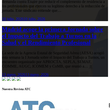
demanda contra Enaire por reducir el complemento de residencia a
los profesionales que ejercen su legítimo derecho a la reducción de
jornada. Este sindicato entiende que…
10 julio, 2026
10 julio, 2026
Madrid acoge la primera Jornada sobre
el Impacto del Trabajo a Turnos en la
Salud y el Rendimiento Profesional
La sede de la Agencia Estatal de Seguridad Aérea (AESA) acogió
esta semana la I Jornada sobre el Impacto del Trabajo a Turnos, un
encuentro organizado por APROCTA, SEPLA, SEMAF,
COMME, AUGC, ICOMEM y CoMB, que reunió a…
13 mayo, 2026
13 mayo, 2026
Nuestra Revista ATC