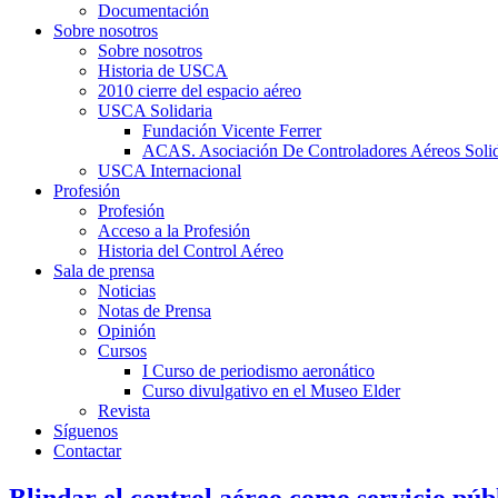
Documentación
Sobre nosotros
Sobre nosotros
Historia de USCA
2010 cierre del espacio aéreo
USCA Solidaria
Fundación Vicente Ferrer
ACAS. Asociación De Controladores Aéreos Solid
USCA Internacional
Profesión
Profesión
Acceso a la Profesión
Historia del Control Aéreo
Sala de prensa
Noticias
Notas de Prensa
Opinión
Cursos
I Curso de periodismo aeronático
Curso divulgativo en el Museo Elder
Revista
Síguenos
Contactar
Blindar el control aéreo como servicio públ