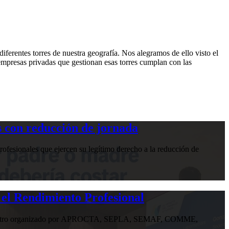
iferentes torres de nuestra geografía. Nos alegramos de ello visto el
 empresas privadas que gestionan esas torres cumplan con las
 con reducción de jornada
ofesionales que ejercen su legítimo derecho a la reducción de
 el Rendimiento Profesional
n encuentro organizado por APROCTA, SEPLA, SEMAF, COMME,