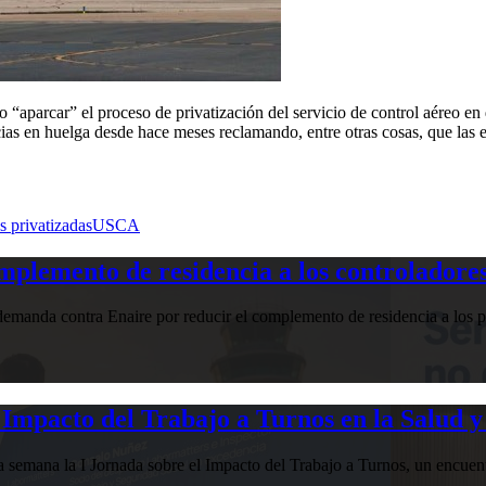
aparcar” el proceso de privatización del servicio de control aéreo en d
ncias en huelga desde hace meses reclamando, entre otras cosas, que las
es privatizadas
USCA
plemento de residencia a los controladores
manda contra Enaire por reducir el complemento de residencia a los pr
Impacto del Trabajo a Turnos en la Salud y
esta semana la I Jornada sobre el Impacto del Trabajo a Turnos, u