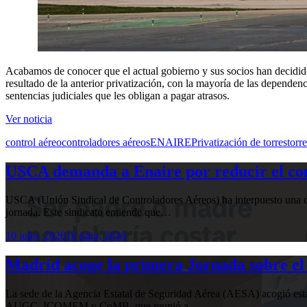
Acabamos de conocer que el actual gobierno y sus socios han decidido “
resultado de la anterior privatización, con la mayoría de las depende
sentencias judiciales que les obligan a pagar atrasos.
Ver noticia
control aéreo
controladores aéreos
ENAIRE
Privatización de torres
torr
USCA demanda a Enaire por reducir el com
USCA (Unión Sindical de Controladores Aéreos) ha interpuesto una de
jornada. Este sindicato entiende que…
10 julio, 2026
10 julio, 2026
Madrid acoge la primera Jornada sobre el 
La sede de la Agencia Estatal de Seguridad Aérea (AESA) acogió 
AUGC, ICOMEM y CoMB, que reunió a…