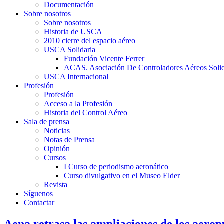
Documentación
Sobre nosotros
Sobre nosotros
Historia de USCA
2010 cierre del espacio aéreo
USCA Solidaria
Fundación Vicente Ferrer
ACAS. Asociación De Controladores Aéreos Solid
USCA Internacional
Profesión
Profesión
Acceso a la Profesión
Historia del Control Aéreo
Sala de prensa
Noticias
Notas de Prensa
Opinión
Cursos
I Curso de periodismo aeronático
Curso divulgativo en el Museo Elder
Revista
Síguenos
Contactar
Aena retrasa las ampliaciones de los aerop