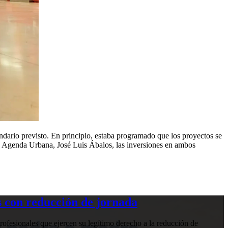
ndario previsto. En principio, estaba programado que los proyectos se
 y Agenda Urbana, José Luis Ábalos, las inversiones en ambos
 con reducción de jornada
ofesionales que ejercen su legítimo derecho a la reducción de