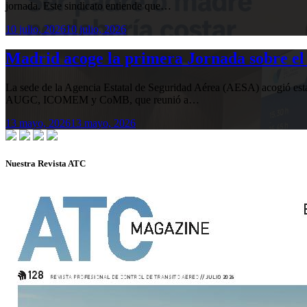
jornada. Este sindicato entiende que…
10 julio, 2026
10 julio, 2026
Madrid acoge la primera Jornada sobre el 
La sede de la Agencia Estatal de Seguridad Aérea (AESA) acogió 
AUGC, ICOMEM y CoMB, que reunió a…
13 mayo, 2026
13 mayo, 2026
Nuestra Revista ATC