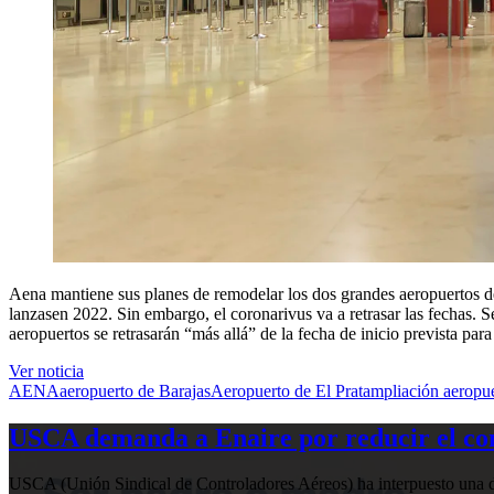
Aena mantiene sus planes de remodelar los dos grandes aeropuertos de 
lanzasen 2022. Sin embargo, el coronarivus va a retrasar las fechas.
aeropuertos se retrasarán “más allá” de la fecha de inicio prevista par
Ver noticia
AENA
aeropuerto de Barajas
Aeropuerto de El Prat
ampliación aeropu
USCA demanda a Enaire por reducir el com
USCA (Unión Sindical de Controladores Aéreos) ha interpuesto una de