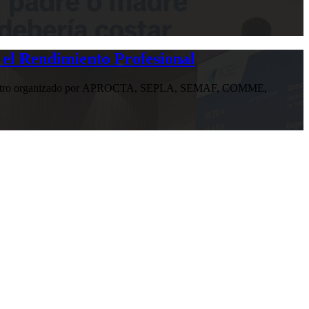
 el Rendimiento Profesional
n encuentro organizado por APROCTA, SEPLA, SEMAF, COMME,