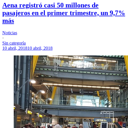
Aena registró casi 50 millones de
pasajeros en el primer trimestre, un 9,7%
más
Noticias
·
Sin categoría
10 abril, 2018
10 abril, 2018