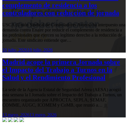
complemento de residencia a los
controladores con reducción de jornada
USCA (Unión Sindical de Controladores Aéreos) ha interpuesto una
demanda contra Enaire por reducir el complemento de residencia a
los profesionales que ejercen su legítimo derecho a la reducción de
jornada. Este sindicato entiende que…
10 julio, 2026
10 julio, 2026
Madrid acoge la primera Jornada sobre
el Impacto del Trabajo a Turnos en la
Salud y el Rendimiento Profesional
La sede de la Agencia Estatal de Seguridad Aérea (AESA) acogió
esta semana la I Jornada sobre el Impacto del Trabajo a Turnos, un
encuentro organizado por APROCTA, SEPLA, SEMAF,
COMME, AUGC, ICOMEM y CoMB, que reunió a…
13 mayo, 2026
13 mayo, 2026