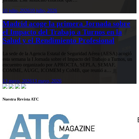
10 julio, 2026
10 julio, 2026
Madrid acoge la primera Jornada sobre
el Impacto del Trabajo a Turnos en la
Salud y el Rendimiento Profesional
La sede de la Agencia Estatal de Seguridad Aérea (AESA) acogió
esta semana la I Jornada sobre el Impacto del Trabajo a Turnos, un
encuentro organizado por APROCTA, SEPLA, SEMAF,
COMME, AUGC, ICOMEM y CoMB, que reunió a…
13 mayo, 2026
13 mayo, 2026
Nuestra Revista ATC