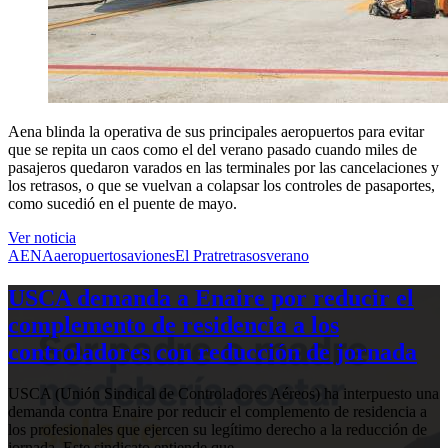
Aena blinda la operativa de sus principales aeropuertos para evitar
que se repita un caos como el del verano pasado cuando miles de
pasajeros quedaron varados en las terminales por las cancelaciones y
los retrasos, o que se vuelvan a colapsar los controles de pasaportes,
como sucedió en el puente de mayo.
Ver noticia
AENA
aeropuertos
aviones
El Prat
retrasos
verano
USCA demanda a Enaire por reducir el
complemento de residencia a los
controladores con reducción de jornada
USCA (Unión Sindical de Controladores Aéreos) ha interpuesto una
demanda contra Enaire por reducir el complemento de residencia a
los profesionales que ejercen su legítimo derecho a la reducción de
jornada. Este sindicato entiende que…