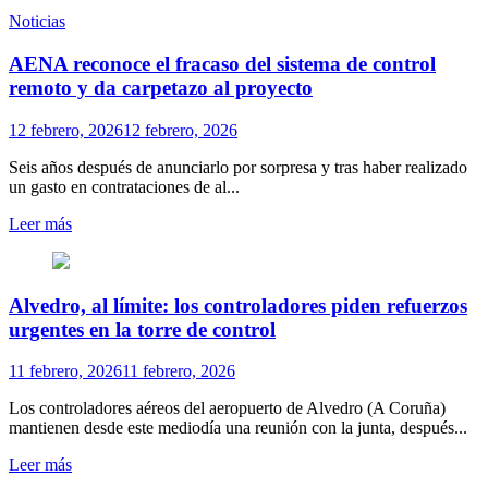
Noticias
AENA reco­noce el fra­caso del sis­tema de con­trol
remoto y da car­pe­tazo al pro­yecto
12 febrero, 2026
12 febrero, 2026
Seis años des­pués de anun­ciarlo por sor­presa y tras haber rea­li­zado
un gasto en con­tra­ta­cio­nes de al...
Leer más
Alvedro, al límite: los controladores piden refuerzos
urgentes en la torre de control
11 febrero, 2026
11 febrero, 2026
Los controladores aéreos del aeropuerto de Alvedro (A Coruña)
mantienen desde este mediodía una reunión con la junta, después...
Leer más