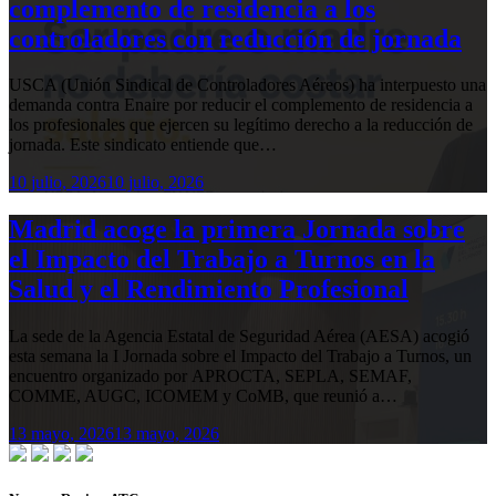
complemento de residencia a los
controladores con reducción de jornada
USCA (Unión Sindical de Controladores Aéreos) ha interpuesto una
demanda contra Enaire por reducir el complemento de residencia a
los profesionales que ejercen su legítimo derecho a la reducción de
jornada. Este sindicato entiende que…
10 julio, 2026
10 julio, 2026
Madrid acoge la primera Jornada sobre
el Impacto del Trabajo a Turnos en la
Salud y el Rendimiento Profesional
La sede de la Agencia Estatal de Seguridad Aérea (AESA) acogió
esta semana la I Jornada sobre el Impacto del Trabajo a Turnos, un
encuentro organizado por APROCTA, SEPLA, SEMAF,
COMME, AUGC, ICOMEM y CoMB, que reunió a…
13 mayo, 2026
13 mayo, 2026