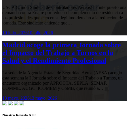
USCA (Unión Sindical de Controladores Aéreos) ha interpuesto una
demanda contra Enaire por reducir el complemento de residencia a
los profesionales que ejercen su legítimo derecho a la reducción de
jornada. Este sindicato entiende que…
10 julio, 2026
10 julio, 2026
Madrid acoge la primera Jornada sobre
el Impacto del Trabajo a Turnos en la
Salud y el Rendimiento Profesional
La sede de la Agencia Estatal de Seguridad Aérea (AESA) acogió
esta semana la I Jornada sobre el Impacto del Trabajo a Turnos, un
encuentro organizado por APROCTA, SEPLA, SEMAF,
COMME, AUGC, ICOMEM y CoMB, que reunió a…
13 mayo, 2026
13 mayo, 2026
Nuestra Revista ATC