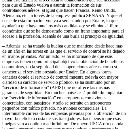
para que el Estado vuelva a asumir la formación de sus
controladores aéreos, al igual que hacen Francia, Reino Unido,
Alemania, etc., a través de la empresa pública SENASA. Y que el
coste de esta formación vuelva a ser asumido por Enaire, lo que
ayudará a que haya muchos más candidatos y se elimine el filtro
económico que se ha demostrado como un freno importante para el
acceso a la profesión, además de una burla al principio de igualdad.
– Además, se ha tratado la huelga que se mantiene desde hace más
de un año en las torres en las que el servicio de control se ha dejado
en manos privadas. Por un lado, se ha informado de que esas
empresas tienen como principal objetivo la obtención de beneficios
económicos, no la seguridad de las operaciones aéreas, como sí
caracteriza el servicio prestado por Enaire. En algunas torres
canarias donde el servicio de control muestra todavía con mayor
claridad su carácter de servicio público, se ha sustituido por un
“servicio de información” (AFIS) que no ofrece las mismas
garantías de seguridad. En muchos países está prohibido implantar
ese “servicio de información” en aeropuertos con aviones
comerciales, con pasajeros, y sólo se permite en aeropuertos
pequeños con tráfico privado, no aviones comerciales. La
interminable carrera de las empresas privadas por la obtención de un
mayor beneficio a costa de sus trabajadores, hace pensar que esas
huelgas van a continuar ad infinitum. De nuevo USCA ofrece toda
la ayuda necesaria para que esas torres vuelvan a pertenecer a la