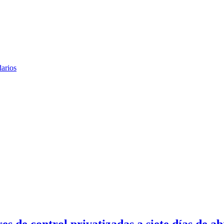
arios
es de control privatizadas a siete días de ab