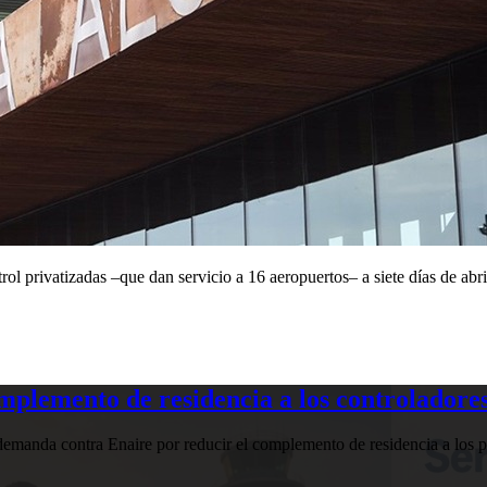
rol privatizadas –que dan servicio a 16 aeropuertos– a siete días de ab
plemento de residencia a los controladores
manda contra Enaire por reducir el complemento de residencia a los pr