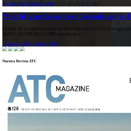
10 julio, 2026
10 julio, 2026
Madrid acoge la primera Jornada sobre el 
La sede de la Agencia Estatal de Seguridad Aérea (AESA) acogió 
AUGC, ICOMEM y CoMB, que reunió a…
13 mayo, 2026
13 mayo, 2026
Nuestra Revista ATC