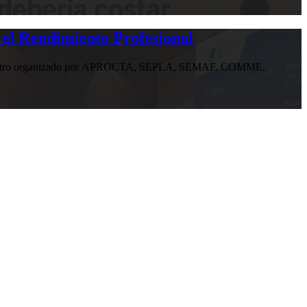
 el Rendimiento Profesional
n encuentro organizado por APROCTA, SEPLA, SEMAF, COMME,