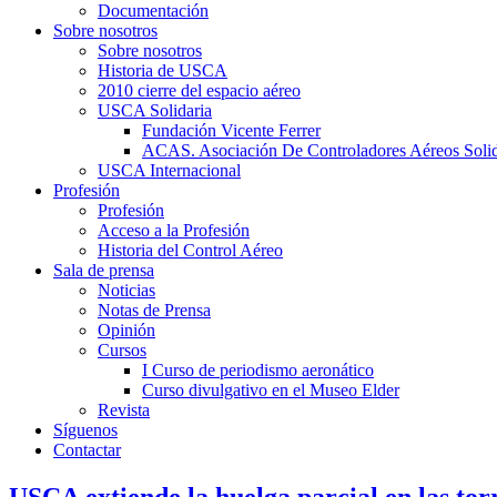
Documentación
Sobre nosotros
Sobre nosotros
Historia de USCA
2010 cierre del espacio aéreo
USCA Solidaria
Fundación Vicente Ferrer
ACAS. Asociación De Controladores Aéreos Solid
USCA Internacional
Profesión
Profesión
Acceso a la Profesión
Historia del Control Aéreo
Sala de prensa
Noticias
Notas de Prensa
Opinión
Cursos
I Curso de periodismo aeronático
Curso divulgativo en el Museo Elder
Revista
Síguenos
Contactar
USCA extiende la huelga parcial en las torr