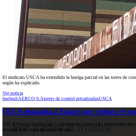
El sindicato USCA ha extendido la huelga parcial en las torres de cont
según ha explicado.
Ver noticia
huelga
SAERCO S.A
torres de control privatizadas
USCA
USCA demanda a Enaire por reducir el com
USCA (Unión Sindical de Controladores Aéreos) ha interpuesto una de
jornada. Este sindicato entiende que…