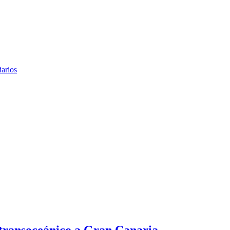
arios
 transoceánico a Gran Canaria