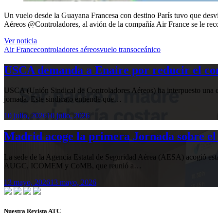
Un vuelo desde la Guayana Francesa con destino París tuvo que desvia
Aéreos @Controladores, al avión de la compañía Air France se le recort
Ver noticia
Air France
controladores aéreos
vuelo transoceánico
USCA demanda a Enaire por reducir el com
USCA (Unión Sindical de Controladores Aéreos) ha interpuesto una de
jornada. Este sindicato entiende que…
10 julio, 2026
10 julio, 2026
Madrid acoge la primera Jornada sobre el 
La sede de la Agencia Estatal de Seguridad Aérea (AESA) acogió 
AUGC, ICOMEM y CoMB, que reunió a…
13 mayo, 2026
13 mayo, 2026
Nuestra Revista ATC