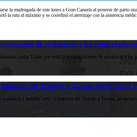
rse la madrugada de este lunes a Gran Canaria al ponerse de parto una 
ó la ruta al máximo y se coordinó el aterrizaje con la asistencia médic
plemento de residencia a los controladores
manda contra Enaire por reducir el complemento de residencia a los pr
Impacto del Trabajo a Turnos en la Salud y
esta semana la I Jornada sobre el Impacto del Trabajo a Turnos, u