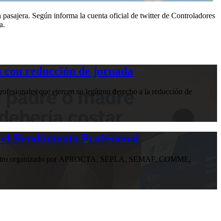
pasajera. Según informa la cuenta oficial de twitter de Controladores
a.
 con reducción de jornada
ofesionales que ejercen su legítimo derecho a la reducción de
 el Rendimiento Profesional
n encuentro organizado por APROCTA, SEPLA, SEMAF, COMME,