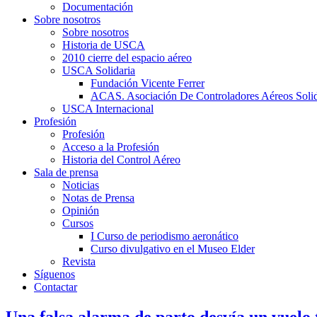
Documentación
Sobre nosotros
Sobre nosotros
Historia de USCA
2010 cierre del espacio aéreo
USCA Solidaria
Fundación Vicente Ferrer
ACAS. Asociación De Controladores Aéreos Solid
USCA Internacional
Profesión
Profesión
Acceso a la Profesión
Historia del Control Aéreo
Sala de prensa
Noticias
Notas de Prensa
Opinión
Cursos
I Curso de periodismo aeronático
Curso divulgativo en el Museo Elder
Revista
Síguenos
Contactar
Una falsa alarma de parto desvía un vuelo