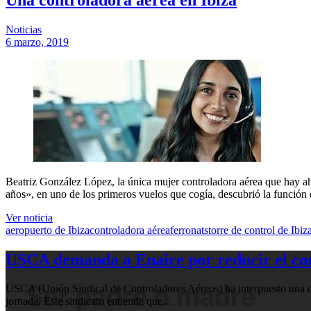
Noticias
6 marzo, 2019
Beatriz González López, la única mujer controladora aérea que hay ahor
años», en uno de los primeros vuelos que cogía, descubrió la función d
Ver noticia
aeropuerto de Ibiza
controladora aérea
ferronats
torre de control de Ibiz
USCA demanda a Enaire por reducir el com
USCA (Unión Sindical de Controladores Aéreos) ha interpuesto una de
jornada. Este sindicato entiende que…