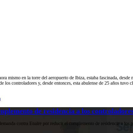
a mismo en la torre del aeropuerto de Ibiza, estaba fascinada, desde ni
e los controladores y, desde entonces, esta abulense de 25 años tuvo cl
a
plemento de residencia a los controladores
manda contra Enaire por reducir el complemento de residencia a los pr