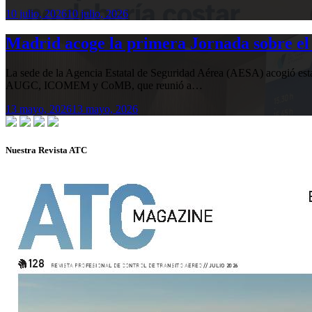
10 julio, 2026
10 julio, 2026
Madrid acoge la primera Jornada sobre el 
La sede de la Agencia Estatal de Seguridad Aérea (AESA) acogió 
AUGC, ICOMEM y CoMB, que reunió a…
13 mayo, 2026
13 mayo, 2026
Nuestra Revista ATC