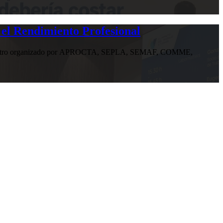
 el Rendimiento Profesional
n encuentro organizado por APROCTA, SEPLA, SEMAF, COMME,