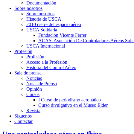
Documentación
Sobre nosotros
Sobre nosotros
Historia de USCA
2010 cierre del espacio aéreo
USCA Solidaria
Fundación Vicente Ferrer
ACAS. Asociación De Controladores Aéreos Solid
USCA Internacional
Profesión
Profesión
Acceso a la Profesión
Historia del Control Aéreo
Sala de prensa
Noticias
Notas de Prensa
Opinión
Cursos
I Curso de periodismo aeronático
Curso divulgativo en el Museo Elder
Revista
Síguenos
Contactar
Una controladora aérea en Ibiza