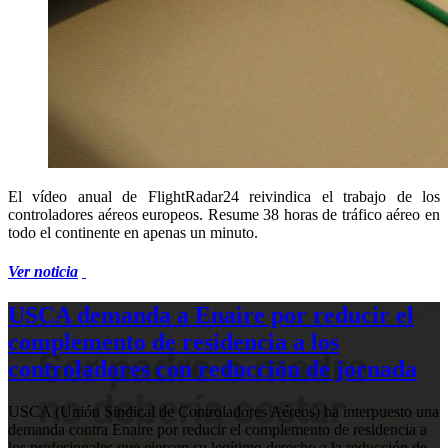
El vídeo anual de FlightRadar24 reivindica el trabajo de los
controladores aéreos europeos. Resume 38 horas de tráfico aéreo en
todo el continente en apenas un minuto.
Ver noticia
USCA demanda a Enaire por reducir el
complemento de residencia a los
controladores con reducción de jornada
USCA (Unión Sindical de Controladores Aéreos) ha interpuesto una
demanda contra Enaire por reducir el complemento de residencia a
los profesionales que ejercen su legítimo derecho a la reducción de