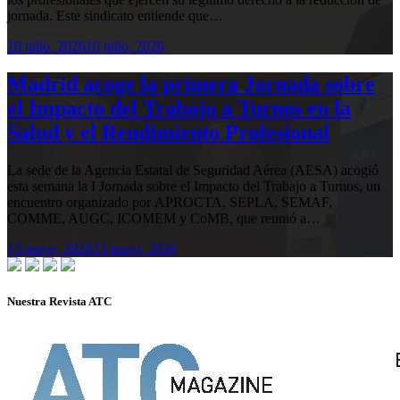
jornada. Este sindicato entiende que…
10 julio, 2026
10 julio, 2026
Madrid acoge la primera Jornada sobre
el Impacto del Trabajo a Turnos en la
Salud y el Rendimiento Profesional
La sede de la Agencia Estatal de Seguridad Aérea (AESA) acogió
esta semana la I Jornada sobre el Impacto del Trabajo a Turnos, un
encuentro organizado por APROCTA, SEPLA, SEMAF,
COMME, AUGC, ICOMEM y CoMB, que reunió a…
13 mayo, 2026
13 mayo, 2026
Nuestra Revista ATC